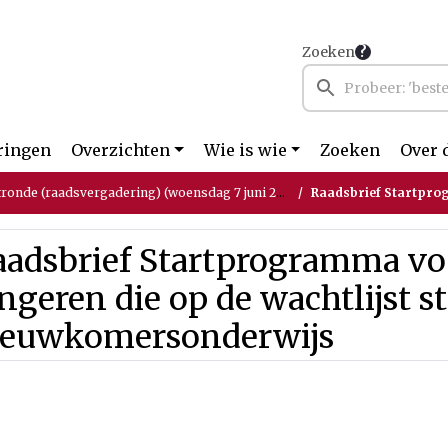
Zoeken
ringen
Overzichten
Wie is wie
Zoeken
Over 
tronde (raadsvergadering) (woensdag 7 juni 2023)
Raadsbrief Startprogramma voor jong
aadsbrief Startprogramma vo
ngeren die op de wachtlijst s
ieuwkomersonderwijs