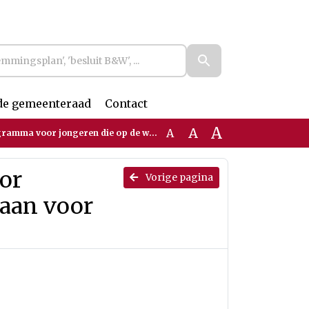
de gemeenteraad
Contact
A
A
A
eren die op de wachtlijst staan voor nieuwkomersonderwijs
or
Vorige pagina
taan voor