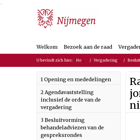
Ga naar de inhoud van deze pagina
Ga naar het zoeken
Ga naar het menu
Welkom
Bezoek aan de raad
Vergade
U bevindt zich hier:
Home
Vergaderingen
Beslui
R
1 Opening en mededelingen
jo
2 Agendavaststelling
inclusief de orde van de
n
vergadering
3 Besluitvorming
behandeladviezen van de
gespreksrondes