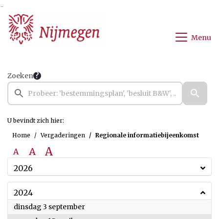
Ga naar de inhoud van deze pagina
Ga naar het zoeken
Ga naar het menu
Menu
Zoeken
U bevindt zich hier:
Home
Vergaderingen
Regionale informatiebijeenkomst
A
A
A
2026
2024
2024
dinsdag 3 september