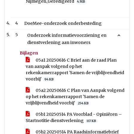
Nijmegen_Geredigeerd
4 MB
4
DoeMee-onderzoek onderbesteding
5
Onderzoek informatievoorziening en
dienstverlening aan inwoners
Bijlagen
05a1 20250616 C Brief aan de raad Plan
van aanpak volgend op het
rekenkamerrapport 'Samen de vrijblijvendheid
voorbij'
94 KB
05a2 20250616 C Plan van Aanpak volgend
op het rekenkamerrapport 'Samen de
vrijblijvendheid voorbij'
254 KB
05b1 20250514 PA Voorblad - Opiniëren –
Startnotitie dienstverlening
117 KB
05b2 20250514 PA Raadsinformatiebrief