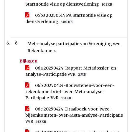
Startnotitie Visie op dienstverlening
101 KB
05b3 20250514 PA Startnotitie Visie op
dienstverlening
300 KB
6
Meta-analyse participatie van Vereniging van
Rekenkamers
Bijlagen
06a 20250424-Rapport-Metadossier-en-
analyse-Participatie VvR
2 MB
06b 20250424-Bouwstenen-voor-een-
rekenkamerbrief-over-Meta-analyse-
Participatie-VvR
151 KB
06c 20250424-Draaiboek-voor-twee-
bijeenkomsten-over-Meta-analyse-Participatie
VvR
152 KB