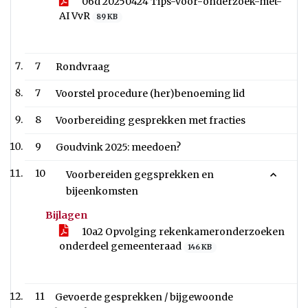
06d 20250424 Tips-voor-onderzoek-met-
AI VvR
89 KB
7
Rondvraag
7
Voorstel procedure (her)benoeming lid
8
Voorbereiding gesprekken met fracties
9
Goudvink 2025: meedoen?
10
Voorbereiden gegsprekken en
bijeenkomsten
Bijlagen
10a2 Opvolging rekenkameronderzoeken
onderdeel gemeenteraad
146 KB
11
Gevoerde gesprekken / bijgewoonde