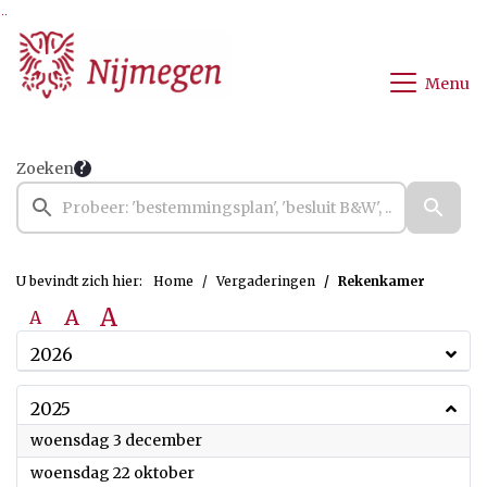
Ga naar de inhoud van deze pagina
Ga naar het zoeken
Ga naar het menu
Menu
Zoeken
U bevindt zich hier:
Home
Vergaderingen
Rekenkamer
A
A
A
2026
2025
2025
woensdag 3 december
2025
woensdag 22 oktober