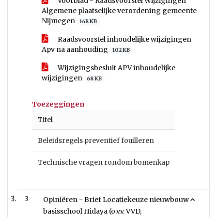
Voorblad - Raadsvoorstel Wijzigingen
Algemene plaatselijke verordening gemeente
Nijmegen
168 KB
Raadsvoorstel inhoudelijke wijzigingen
Apv na aanhouding
102 KB
Wijzigingsbesluit APV inhoudelijke
wijzigingen
68 KB
Toezeggingen
Titel
Beleidsregels preventief fouilleren
Technische vragen rondom bomenkap
3
Opiniëren - Brief Locatiekeuze nieuwbouw
basisschool Hidaya (o.v.v. VVD,