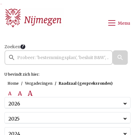
Ga naar de inhoud van deze pagina
Ga naar het zoeken
Ga naar het menu
Menu
Zoeken
U bevindt zich hier:
Home
Vergaderingen
Raadzaal (gespreksrondes)
A
A
A
2026
2025
2024