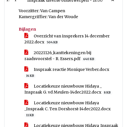
Inspraak diverse onderwerpen -
18:00
Voorzitter: Van Campen
Kamergriffier: Van der Woude
Bijlagen
Overzicht van insprekers 14 december
2022.docx
504 KB
20221126_kanttekeningen bij
raadsvoorstel - R. Essers.pdf
640 KB
Inspraak reactie Monique Verber.docx
14 KB
Locatiekeuze nieuwbouw Hidaya _
Inspraak G. vd Meulen-14dec2022.docx
8 KB
Locatiekeuze nieuwbouw Hidaya
_Inspraak C. Ten Dorshorst-14dec2022.docx
11 KB
Locatiekeuze nieuwbouw Hidaya_Inspraak