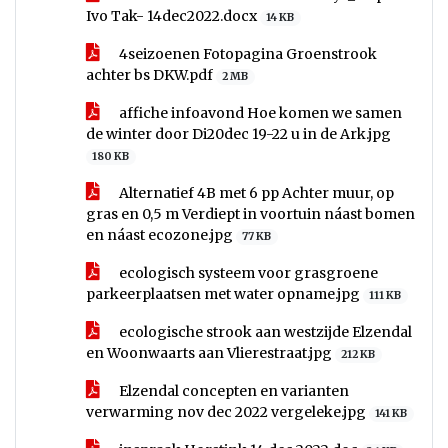
Ivo Tak- 14dec2022.docx
14 KB
4seizoenen Fotopagina Groenstrook
achter bs DKW.pdf
2 MB
affiche infoavond Hoe komen we samen
de winter door Di20dec 19-22 u in de Ark.jpg
180 KB
Alternatief 4B met 6 pp Achter muur, op
gras en 0,5 m Verdiept in voortuin náast bomen
en náast ecozone.jpg
77 KB
ecologisch systeem voor grasgroene
parkeerplaatsen met water opname.jpg
111 KB
ecologische strook aan westzijde Elzendal
en Woonwaarts aan Vlierestraat.jpg
212 KB
Elzendal concepten en varianten
verwarming nov dec 2022 vergeleke.jpg
141 KB