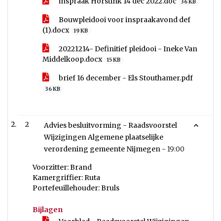
inspraak Horstink 14 dec 2022.doc
36 KB
Bouwpleidooi voor inspraakavond def
(1).docx
19 KB
20221214- Definitief pleidooi - Ineke Van
Middelkoop.docx
15 KB
brief 16 december - Els Stouthamer.pdf
36 KB
2
Advies besluitvorming - Raadsvoorstel
Wijzigingen Algemene plaatselijke
verordening gemeente Nijmegen -
19:00
Voorzitter: Brand
Kamergriffier: Ruta
Portefeuillehouder: Bruls
Bijlagen