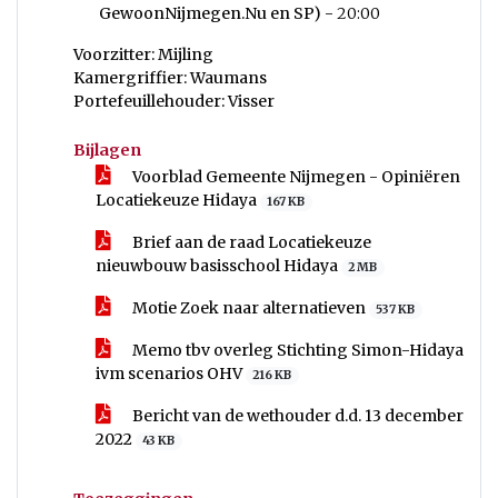
GewoonNijmegen.Nu en SP) -
20:00
Voorzitter: Mijling
Kamergriffier: Waumans
Portefeuillehouder: Visser
Bijlagen
Voorblad Gemeente Nijmegen - Opiniëren
Locatiekeuze Hidaya
167 KB
Brief aan de raad Locatiekeuze
nieuwbouw basisschool Hidaya
2 MB
Motie Zoek naar alternatieven
537 KB
Memo tbv overleg Stichting Simon-Hidaya
ivm scenarios OHV
216 KB
Bericht van de wethouder d.d. 13 december
2022
43 KB