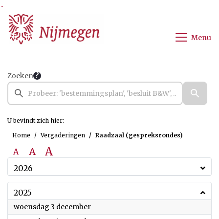
Ga naar de inhoud van deze pagina
Ga naar het zoeken
Ga naar het menu
Menu
Zoeken
U bevindt zich hier:
Home
Vergaderingen
Raadzaal (gespreksrondes)
A
A
A
2026
2025
2025
woensdag 3 december