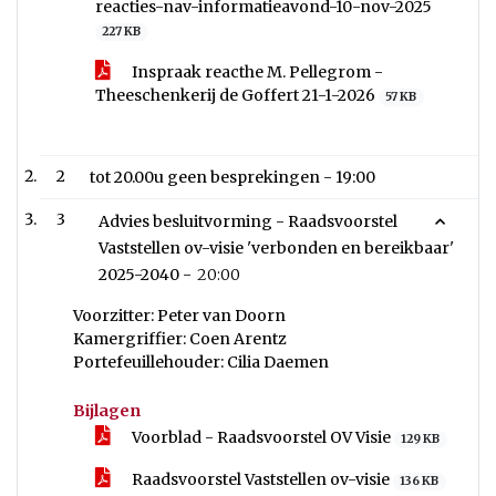
reacties-nav-informatieavond-10-nov-2025
227 KB
Inspraak reacthe M. Pellegrom -
Theeschenkerij de Goffert 21-1-2026
57 KB
2
tot 20.00u geen besprekingen -
19:00
3
Advies besluitvorming - Raadsvoorstel
Vaststellen ov-visie 'verbonden en bereikbaar'
2025-2040 -
20:00
Voorzitter: Peter van Doorn
Kamergriffier: Coen Arentz
Portefeuillehouder: Cilia Daemen
Bijlagen
Voorblad - Raadsvoorstel OV Visie
129 KB
Raadsvoorstel Vaststellen ov-visie
136 KB