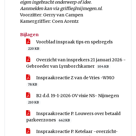
eigen ingebracht onderwerp of idee.
Aanmelden kan via griffie@nijmegen.nl.
Voorzitter: Gerry van Campen
Kamergriffier: Coen Arentz
Bijlagen
Voorblad inspraak tips en spelregels
220 KB
Overzicht van insprekers 21 januari 2026 -
Gebroeder van Lymborchkamer
104 KB
Inspraakreactie Z van de Vries -WMO
78 KB
B2 d.d. 19-1-2026 OV visie NS- Nijmegen
210 KB
Inspraakreactie P. Louwers over betaald
parkeerzones
662 KB
Inspraakreactie P. Ketelaar -overzicht-