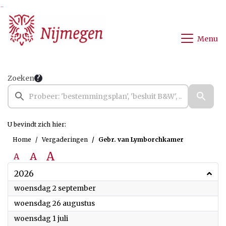
Ga naar de inhoud van deze pagina
Ga naar het zoeken
Ga naar het menu
Menu
Zoeken
U bevindt zich hier:
Home
Vergaderingen
Gebr. van Lymborchkamer
A
A
A
2026
2026
woensdag 2 september
2026
woensdag 26 augustus
2026
woensdag 1 juli