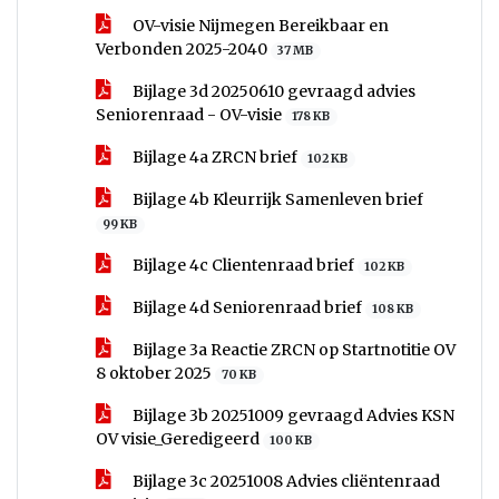
OV-visie Nijmegen Bereikbaar en
Verbonden 2025-2040
37 MB
Bijlage 3d 20250610 gevraagd advies
Seniorenraad - OV-visie
178 KB
Bijlage 4a ZRCN brief
102 KB
Bijlage 4b Kleurrijk Samenleven brief
99 KB
Bijlage 4c Clientenraad brief
102 KB
Bijlage 4d Seniorenraad brief
108 KB
Bijlage 3a Reactie ZRCN op Startnotitie OV
8 oktober 2025
70 KB
Bijlage 3b 20251009 gevraagd Advies KSN
OV visie_Geredigeerd
100 KB
Bijlage 3c 20251008 Advies cliëntenraad