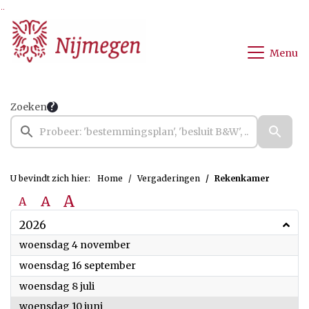
Ga naar de inhoud van deze pagina
Ga naar het zoeken
Ga naar het menu
Menu
Zoeken
U bevindt zich hier:
Home
Vergaderingen
Rekenkamer
A
A
A
2026
2026
woensdag 4 november
2026
woensdag 16 september
2026
woensdag 8 juli
2026
woensdag 10 juni