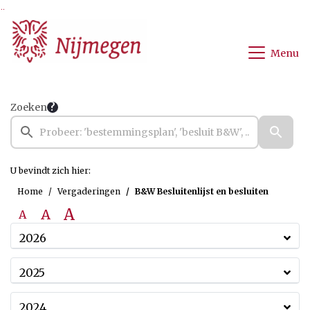
Ga naar de inhoud van deze pagina
Ga naar het zoeken
Ga naar het menu
Menu
Zoeken
U bevindt zich hier:
Home
Vergaderingen
B&W Besluitenlijst en besluiten
A
A
A
2026
2025
2024