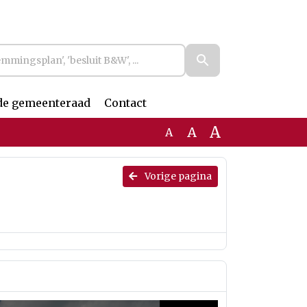
de gemeenteraad
Contact
A
A
A
Vorige pagina