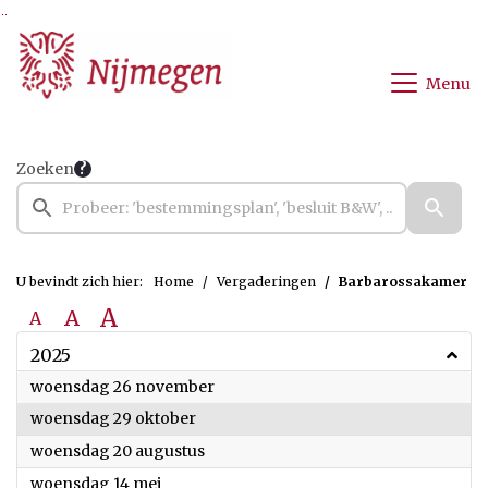
Ga naar de inhoud van deze pagina
Ga naar het zoeken
Ga naar het menu
Menu
Zoeken
U bevindt zich hier:
Home
Vergaderingen
Barbarossakamer
A
A
A
2025
2025
woensdag 26 november
2025
woensdag 29 oktober
2025
woensdag 20 augustus
2025
woensdag 14 mei