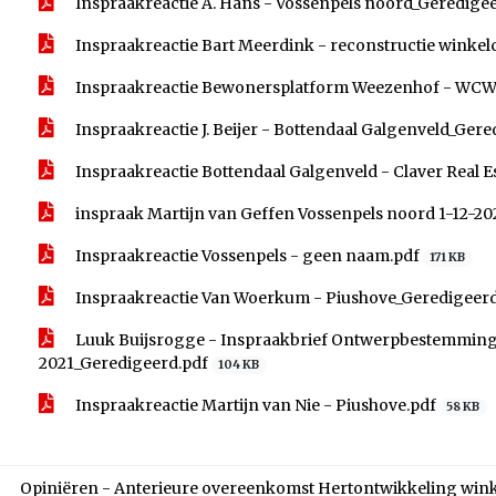
Inspraakreactie A. Hans - Vossenpels noord_Geredige
Inspraakreactie Bart Meerdink - reconstructie wink
Inspraakreactie Bewonersplatform Weezenhof - WCW
Inspraakreactie J. Beijer - Bottendaal Galgenveld_Ger
Inspraakreactie Bottendaal Galgenveld - Claver Real 
inspraak Martijn van Geffen Vossenpels noord 1-12-20
Inspraakreactie Vossenpels - geen naam.pdf
171 KB
Inspraakreactie Van Woerkum - Piushove_Geredigeer
Luuk Buijsrogge - Inspraakbrief Ontwerpbestemming
2021_Geredigeerd.pdf
104 KB
Inspraakreactie Martijn van Nie - Piushove.pdf
58 KB
Opiniëren - Anterieure overeenkomst Hertontwikkeling wink