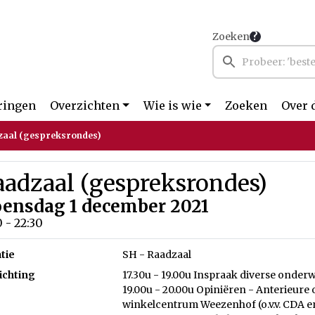
Zoeken
ringen
Overzichten
Wie is wie
Zoeken
Over 
zaal (gespreksrondes)
aadzaal (gespreksrondes)
ensdag 1 december 2021
0 - 22:30
tie
SH - Raadzaal
ichting
17.30u - 19.00u Inspraak diverse onde
19.00u - 20.00u Opiniëren - Anterieur
winkelcentrum Weezenhof (o.v.v. CDA 