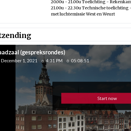
20.00u - 21.00u Toelichting - Rekenka
21.00u - 22.30u Technische toelichting 
met luchtemissie West en Weurt
tzending