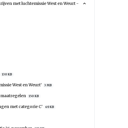
drijven met luchtemissie West en Weurt -
130 KB
emissie West en Weurt’
3 MB
t maatregelen
150 KB
ngen met categorie C’
69 KB