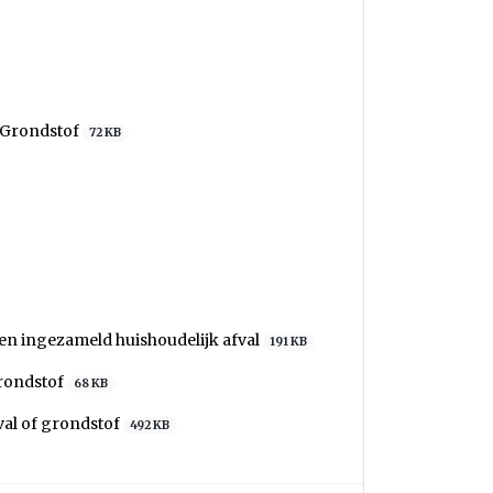
 Grondstof
72 KB
n ingezameld huishoudelijk afval
191 KB
Grondstof
68 KB
al of grondstof
492 KB