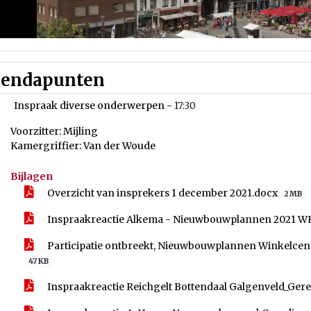
endapunten
Inspraak diverse onderwerpen -
17:30
Voorzitter: Mijling
Kamergriffier: Van der Woude
Bijlagen
Overzicht van insprekers 1 december 2021.docx
2 MB
Inspraakreactie Alkema - Nieuwbouwplannen 2021 W
Participatie ontbreekt, Nieuwbouwplannen Winkelcen
47 KB
Inspraakreactie Reichgelt Bottendaal Galgenveld_Ger