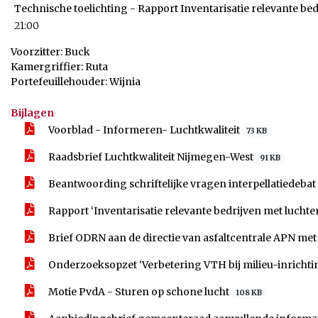
Technische toelichting - Rapport Inventarisatie relevante be
21:00
Voorzitter: Buck
Kamergriffier: Ruta
Portefeuillehouder: Wijnia
Bijlagen
Voorblad - Informeren- Luchtkwaliteit
73 KB
Raadsbrief Luchtkwaliteit Nijmegen-West
91 KB
Beantwoording schriftelijke vragen interpellatiedebat
Rapport ‘Inventarisatie relevante bedrijven met lucht
Brief ODRN aan de directie van asfaltcentrale APN me
Onderzoeksopzet ‘Verbetering VTH bij milieu-inrichti
Motie PvdA - Sturen op schone lucht
108 KB