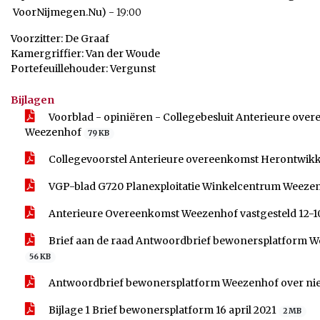
VoorNijmegen.Nu) -
19:00
Voorzitter: De Graaf
Kamergriffier: Van der Woude
Portefeuillehouder: Vergunst
Bijlagen
Voorblad - opiniëren - Collegebesluit Anterieure ov
Weezenhof
79 KB
Collegevoorstel Anterieure overeenkomst Herontwik
VGP-blad G720 Planexploitatie Winkelcentrum Weeze
Anterieure Overeenkomst Weezenhof vastgesteld 12-1
Brief aan de raad Antwoordbrief bewonersplatform 
56 KB
Antwoordbrief bewonersplatform Weezenhof over n
Bijlage 1 Brief bewonersplatform 16 april 2021
2 MB