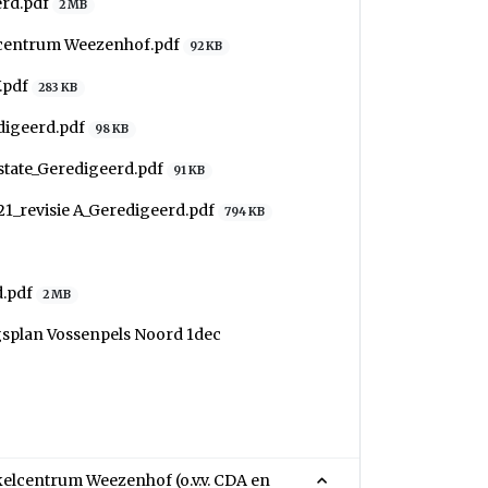
erd.pdf
2 MB
elcentrum Weezenhof.pdf
92 KB
.pdf
283 KB
edigeerd.pdf
98 KB
Estate_Geredigeerd.pdf
91 KB
21_revisie A_Geredigeerd.pdf
794 KB
d.pdf
2 MB
splan Vossenpels Noord 1dec
elcentrum Weezenhof (o.v.v. CDA en