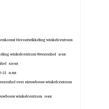
ereenkomst Herontwikkeling winkelcentrum
keling winkelcentrum Weezenhof
83 KB
nhof
820 KB
0-21
14 MB
Weezenhof over nieuwbouw winkelcentrum
ieuwbouw winkelcentrum
59 KB