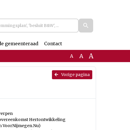
de gemeenteraad
Contact
A
A
A
Vorige pagina
rwerpen
e overeenkomst Hertontwikkeling
en VoorNijmegen.Nu)