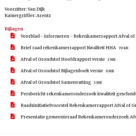
Voorzitter: Van Dijk
Kamergriffier: Arentz
Bijlagen
Voorblad - informeren - Rekenkamerrapport Afval of
Brief raad rekenkamerrapport Kwaliteit HHA
70 KB
Afval of Grondstof Hoofdrapport versie
3 MB
Afval of Grondstof Bijlagenboek versie
9 MB
Afval of Grondstof Samenvatting
3 MB
Persbericht rekenkameronderzoek kwaliteit gescheide
Raadsinitiatiefvoorstel Rekenkamerrapport Afval of 
Presentatie gemeenteraad Rekenkameronderzoek Afv