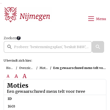
Ga naar de inhoud van deze pagina
Ga naar het zoeken
Ga naar het menu
Menu
Zoeken
U bevindt zich hier:
Home
Overzichten
Moties
Een gewaarschuwd mens telt voor twee
A
A
A
Moties
Een gewaarschuwd mens telt voor twee
ID
1603