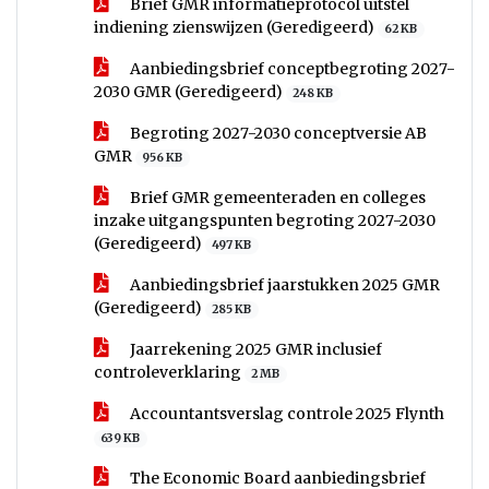
Brief GMR informatieprotocol uitstel
indiening zienswijzen (Geredigeerd)
62 KB
Aanbiedingsbrief conceptbegroting 2027-
2030 GMR (Geredigeerd)
248 KB
Begroting 2027-2030 conceptversie AB
GMR
956 KB
Brief GMR gemeenteraden en colleges
inzake uitgangspunten begroting 2027-2030
(Geredigeerd)
497 KB
Aanbiedingsbrief jaarstukken 2025 GMR
(Geredigeerd)
285 KB
Jaarrekening 2025 GMR inclusief
controleverklaring
2 MB
Accountantsverslag controle 2025 Flynth
639 KB
The Economic Board aanbiedingsbrief