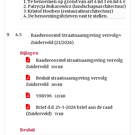
1. Te benoemen op grond van art 4 lid 3 en lid 4 v
2. Patrycja Bukarowicz (landschapsarchitectuur) en
3. Kristof Houben (restauratiearchitectuur)
4. De benoemingsbrieven vast te stellen.
4.5
Raadsvoorstel Straatnaamgeving vervolg
Zuiderveld (21/2026)
Bijlagen
Raadsvoorstel straatnaamgeving vervolg
Zuiderveld
100 KB
Besluit straatnaamgeving vervolg
Zuiderveld
285 KB
598596
323 KB
Brief d.d. 25-3-2026 brief aan de raad
(Zuiderveld)
73 KB
Besluit