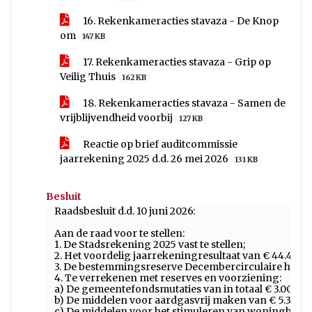
16. Rekenkameracties stavaza - De Knop
om
147 KB
17. Rekenkameracties stavaza - Grip op
Veilig Thuis
162 KB
18. Rekenkameracties stavaza - Samen de
vrijblijvendheid voorbij
127 KB
Reactie op brief auditcommissie
jaarrekening 2025 d.d. 26 mei 2026
131 KB
Besluit
Raadsbesluit d.d. 10 juni 2026:
Aan de raad voor te stellen:
1. De Stadsrekening 2025 vast te stellen;
2. Het voordelig jaarrekeningresultaat van € 44.459.2
3. De bestemmingsreserve Decembercirculaire herno
4. Te verrekenen met reserves en voorziening:
a) De gemeentefondsmutaties van in totaal € 3.000.51
b) De middelen voor aardgasvrij maken van € 5.390.0
c) De middelen voor het stimuleren van woningbouw v