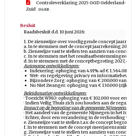
Controleverklaring 2025 GGD Gelderland-
Zuid
136 KB
Besluit
Raadsbesluit d.d. 10 juni 2026:
1. De zienswijze over voorliggende concept jaarreken
a. In te stemmen met de concept jaarrekening 2025;
b. Zienswijze vast te stellen ten aanzien van concep
c. In te stemmen met het resultaatbestemmingsvoors
d. In te stemmen met de conceptbegroting 2027, daarb
Autonome ontwikkelingen:
Indexering: ophoging van 4.91% ad € 1.564.083 is c
Wet- en regelgeving privacy en informatiebeveili
Bijzondere Zorg: ophoging van € 200.000 vanwege b
Nu Niet Zwanger: ophoging van € 130.000 (rijksb
Beleidsmatige ontwikkelingen:
· Toezicht WMO: ophoging van € 102.000 voor een b
· Indien Veilig Thuis zich zou houden aan de reguli
Impact op de begroting van de gemeente Nijmegen:
· Het aandeel van de gemeente Nijmegen in het totaa
· Echter, door een verandering in de verhouding van
e. Zienswijze vast te stellen t.a.v. de concept begrot
f. In te stemmen met de concept meerjarenraming;
g. Zienswijze vast te stellen ten aanzien van concep