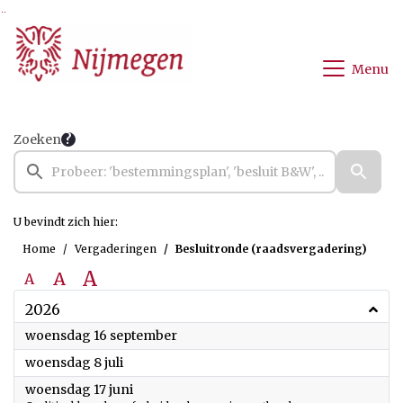
Ga naar de inhoud van deze pagina
Ga naar het zoeken
Ga naar het menu
Menu
Zoeken
U bevindt zich hier:
Home
Vergaderingen
Besluitronde (raadsvergadering)
A
A
A
2026
2026
woensdag 16 september
2026
woensdag 8 juli
2026
woensdag 17 juni