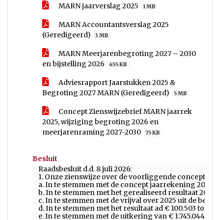
MARN jaarverslag 2025
1 MB
MARN Accountantsverslag 2025
(Geredigeerd)
3 MB
MARN Meerjarenbegroting 2027 – 2030
en bijstelling 2026
655 KB
Adviesrapport Jaarstukken 2025 &
Begroting 2027 MARN (Geredigeerd)
5 MB
Concept Zienswijzebrief MARN jaarrek
2025, wijziging begroting 2026 en
meerjarenraming 2027-2030
75 KB
Besluit
Raadsbesluit d.d. 8 juli 2026:
1. Onze zienswijze over de voorliggende concept jaar
a. In te stemmen met de concept jaarrekening 2025;
b. In te stemmen met het gerealiseerd resultaat 2025 g
c. In te stemmen met de vrijval over 2025 uit de be
d. In te stemmen met het resultaat ad € 100.503 toe t
e. In te stemmen met de uitkering van € 1.745.044 a