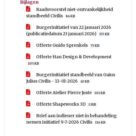
Bijlagen
Raadsvoorstel niet-ontvankelijkheid
standbeeld Civilis
86 KB
Burgerinitiatief van 22 januari 2026
(publicatiedatum 23 januari 2026)
173 KB
Offerte Guido Sprenkels
75 KB
Offerte Han Design & Development
105 KB
Burgerinitiatief standbeeld van Gaius
Julius Civilis - 11-01-2026
63 KB
Offerte Atelier Pierre Juste
101 KB
Offerte Shapeworks 3D
1 MB
Brief aan indiener niet in behandeling
nemen initiatief 9-7-2026 Civilis
116 KB