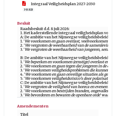
Integraal Veiligheidsplan 2027-2030
391 KB
Besluit
Raadsbesluit d.d. 8 juli 2026:
1. Het kaderstellende integraal veiligheidsplan voor
A: De ambitie van het Nijmeegse veiligheidsbeleid ‘
We 
1. ‘
We voorkomen en gaan overlast, veelvoorkomende crim
2. ‘
We vergroten de weerbaarheid van de samenleving en 
3. ‘
We vergroten de weerbaarheid van jongeren, senioren
B: De ambitie van het Nijmeegse veiligheidsbeleid ‘
We 
1. ‘
We beperken en voorkomen (ernstige) overlast en cri
2. ‘
We voorkomen en gaan tegen dat jongeren in de crimi
3. ‘
We voorkomen veiligheidsproblemen die kunnen onts
4. ‘
We voorkomen en gaan onveilige situaties als gevolg 
5. ‘
We voorkomen veiligheidsrisico’s door polarisatie e
C: De ambitie van het Nijmeegse veiligheidsbeleid ‘
We 
1. ‘
We vergroten de veiligheid van horeca en evenemente
2. ‘
We voorkomen en bestrijden branden, ongevallen, ra
3. ‘
We bevorderen en bewaren de openbare orde
’ waarbi
Amendementen
Titel