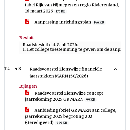
tabel Rijk van Nijmegen en regio Rivierenland,
16 maart 2026
176 KB
Aanpassing inrichtingsplan
146 KB
Besluit
Raadsbesluit d.d. 8 juli 2026:
1. Het college toestemming te geven om de aanpassi
4.8
Raadsvoorstel Zienswijze financiële
jaarstukken MARN (50/2026)
Bijlagen
Raadsvoorstel Zienswijze concept
jaarrekening 2025 GR MARN
99 KB
Aanbiedingsbrief GR MARN aan college,
jaarrekening 2025 begroting 202
(Geredigeerd)
449 KB