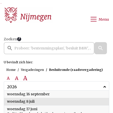
Ga naar de inhoud van deze pagina
Ga naar het zoeken
Ga naar het menu
Menu
Zoeken
U bevindt zich hier:
Home
Vergaderingen
Besluitronde (raadsvergadering)
A
A
A
2026
2026
woensdag 16 september
2026
woensdag 8 juli
2026
woensdag 17 juni