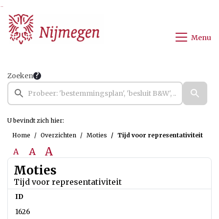
Ga naar de inhoud van deze pagina
Ga naar het zoeken
Ga naar het menu
Menu
Zoeken
U bevindt zich hier:
Home
Overzichten
Moties
Tijd voor representativiteit
A
A
A
Moties
Tijd voor representativiteit
ID
1626