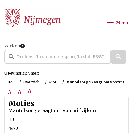
Ga naar de inhoud van deze pagina
Ga naar het zoeken
Ga naar het menu
Menu
Zoeken
U bevindt zich hier:
Home
Overzichten
Moties
Mantelzorg vraagt om vooruitkijken
A
A
A
Moties
Mantelzorg vraagt om vooruitkijken
ID
1632