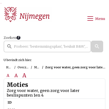
Ga naar de inhoud van deze pagina
Ga naar het zoeken
Ga naar het menu
Menu
Zoeken
U bevindt zich hier:
Home
Overzichten
Moties
Zorg voor water, geen zorg voor later beslispunten 1en 4
A
A
A
Moties
Zorg voor water, geen zorg voor later
beslispunten 1en 4
ID