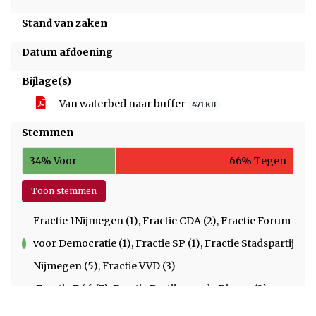
Stand van zaken
Datum afdoening
Bijlage(s)
Van waterbed naar buffer
471 KB
Stemmen
34% Voor
66% Tegen
Toon stemmen
Fractie 1Nijmegen (1), Fractie CDA (2), Fractie Forum
voor Democratie (1), Fractie SP (1), Fractie Stadspartij
voor
Nijmegen (5), Fractie VVD (3)
Fractie D66 (7), Fractie Partij voor de Dieren (2),
tegen
Fractie PRO (15), Fractie Volt (1)