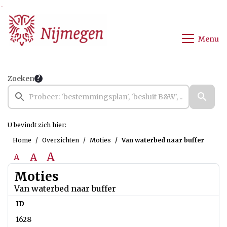
Ga naar de inhoud van deze pagina
Ga naar het zoeken
Ga naar het menu
Menu
Zoeken
U bevindt zich hier:
Home
Overzichten
Moties
Van waterbed naar buffer
A
A
A
Moties
Van waterbed naar buffer
ID
1628