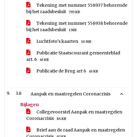
Tekening met nummer 558937 behorende
bij het raadsbesluit
795 KB
Tekening met nummer 558938 behorende
bij het raadsbesluit
1 MB
Luchtfoto's kaarten
10 MB
Publicatie Staatscourant gemeenteblad
art. 6
63 KB
Publicatie de Brug art 6
63 KB
3.8
Aanpak en maatregelen Coronacrisis
Bijlagen
Collegevoorstel Aanpak en maatregelen
Coronacrisis
84 KB
Brief aan de raad Aanpak en maatregelen
Coronacrisis
97 KB