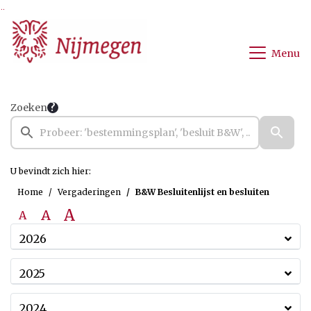
Ga naar de inhoud van deze pagina
Ga naar het zoeken
Ga naar het menu
Menu
Zoeken
U bevindt zich hier:
Home
Vergaderingen
B&W Besluitenlijst en besluiten
A
A
A
2026
2025
2024