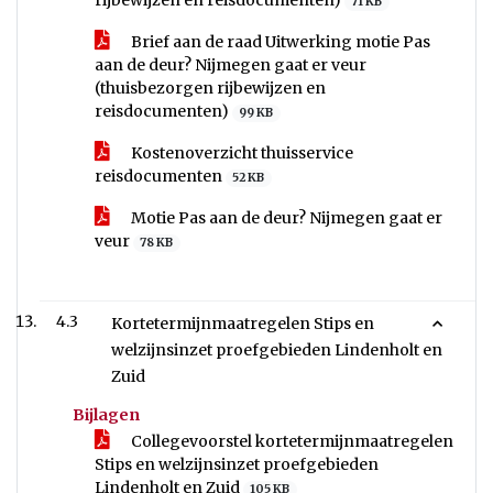
rijbewijzen en reisdocumenten)
71 KB
Brief aan de raad Uitwerking motie Pas
aan de deur? Nijmegen gaat er veur
(thuisbezorgen rijbewijzen en
reisdocumenten)
99 KB
Kostenoverzicht thuisservice
reisdocumenten
52 KB
Motie Pas aan de deur? Nijmegen gaat er
veur
78 KB
4.3
Kortetermijnmaatregelen Stips en
welzijnsinzet proefgebieden Lindenholt en
Zuid
Bijlagen
Collegevoorstel kortetermijnmaatregelen
Stips en welzijnsinzet proefgebieden
Lindenholt en Zuid
105 KB