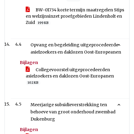
BW-01734 korte termijn maatregelen Stips
en welzijnsinzet proefgebieden Lindenholt en
Zuid
199 KB
4.4
Opvang en begeleiding uitgeprocedeerde
asielzoekers en daklozen Oost-Europeanen
Bijlagen
Collegevoorstel uitgeprocedeerden
asielzoekers en daklozen Oost-Europanen
102 KB
4.5
Meerjarige subsidieverstrekking ten
behoeve van groot onderhoud zwembad
Dukenburg
Bijlagen