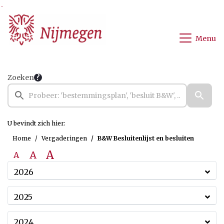
Ga naar de inhoud van deze pagina
Ga naar het zoeken
Ga naar het menu
Menu
Zoeken
U bevindt zich hier:
Home
Vergaderingen
B&W Besluitenlijst en besluiten
A
A
A
2026
2025
2024