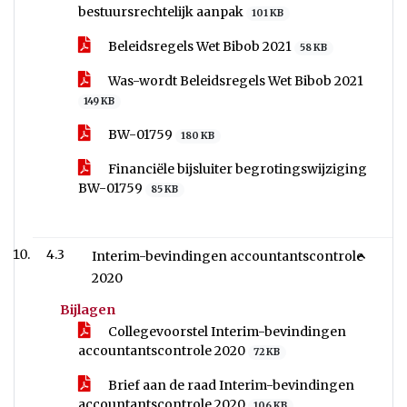
bestuursrechtelijk aanpak
101 KB
Beleidsregels Wet Bibob 2021
58 KB
Was-wordt Beleidsregels Wet Bibob 2021
149 KB
BW-01759
180 KB
Financiële bijsluiter begrotingswijziging
BW-01759
85 KB
4.3
Interim-bevindingen accountantscontrole
2020
Bijlagen
Collegevoorstel Interim-bevindingen
accountantscontrole 2020
72 KB
Brief aan de raad Interim-bevindingen
accountantscontrole 2020
106 KB