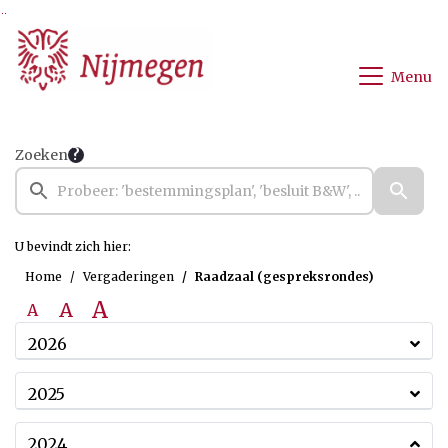
Ga naar de inhoud van deze pagina
Ga naar het zoeken
Ga naar het menu
Menu
Zoeken
U bevindt zich hier:
Home
Vergaderingen
Raadzaal (gespreksrondes)
A
A
A
2026
2025
2024