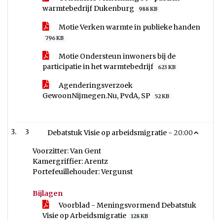
warmtebedrijf Dukenburg
988 KB
Motie Verken warmte in publieke handen
796 KB
Motie Ondersteun inwoners bij de
participatie in het warmtebedrijf
623 KB
Agenderingsverzoek
GewoonNijmegen.Nu, PvdA, SP
52 KB
3
Debatstuk Visie op arbeidsmigratie -
20:00
Voorzitter: Van Gent
Kamergriffier: Arentz
Portefeuillehouder: Vergunst
Bijlagen
Voorblad - Meningsvormend Debatstuk
Visie op Arbeidsmigratie
128 KB