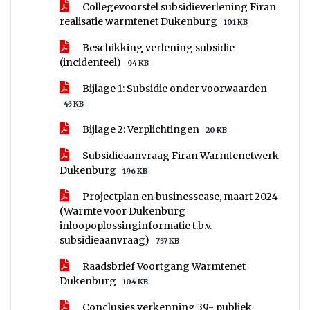
Collegevoorstel subsidieverlening Firan
realisatie warmtenet Dukenburg
101 KB
Beschikking verlening subsidie
(incidenteel)
94 KB
Bijlage 1: Subsidie onder voorwaarden
45 KB
Bijlage 2: Verplichtingen
20 KB
Subsidieaanvraag Firan Warmtenetwerk
Dukenburg
196 KB
Projectplan en businesscase, maart 2024
(Warmte voor Dukenburg
inloopoplossinginformatie t.b.v.
subsidieaanvraag)
757 KB
Raadsbrief Voortgang Warmtenet
Dukenburg
104 KB
Conclusies verkenning 39- publiek