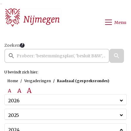
Ga naar de inhoud van deze pagina
Ga naar het zoeken
Ga naar het menu
Menu
Zoeken
U bevindt zich hier:
Home
Vergaderingen
Raadzaal (gespreksrondes)
A
A
A
2026
2025
2024