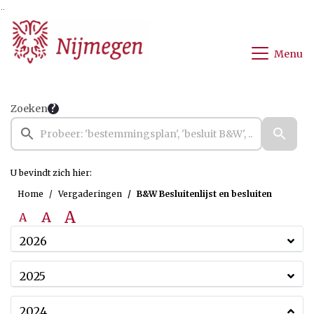
Ga naar de inhoud van deze pagina
Ga naar het zoeken
Ga naar het menu
Menu
Zoeken
U bevindt zich hier:
Home
Vergaderingen
B&W Besluitenlijst en besluiten
A
A
A
2026
2025
2024