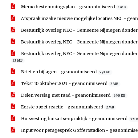
Memo bestemmingsplan - geanonimiseerd
3 MB
Afspraak inzake nieuwe mogelijke locaties NEC - ge
Bestuurlijk overleg NEC - Gemeente Nijmegen donder
Bestuurlijk overleg NEC - Gemeente Nijmegen donderd
Bestuurlijk overleg NEC - Gemeente Nijmegen donderd
33 MB
Brief en bijlagen - geanonimiseerd
791 KB
Tekst 10 oktober 2023 - geanonimiseerd
2 MB
Delen verslag met raad - geanonimiseerd
690 KB
Eerste opzet reactie - geanonimiseerd
2 MB
Huisvesting huisartsenpraktijk - geanonimiseerd
771 
Input voor persgesprek Goffertstadion - geanonimis