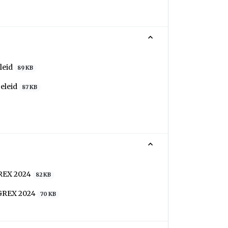
leid
89 KB
beleid
87 KB
GREX 2024
82 KB
 GREX 2024
70 KB