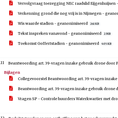
Vervolgvraag toezegging NEC raadslid Eijgenhuijsen
Verkenning grond die nog vrij is in Nijmegen - gean
Wis waarde stadion - geanonimiseerd
261 KB
Tekst inspreken vanavond - geanonimiseerd
2 MB
Toekomst Goffertstadion - geanonimiseerd
405 KB
.11
Beantwoording art. 39-vragen inzake gebruik drone door P
Bijlagen
Collegevoorstel Beantwoording art. 39-vragen inzake
Beantwoording art. 39-vragen inzake gebruik drone 
Vragen SP - Controle huurders Waterkwartier met dro