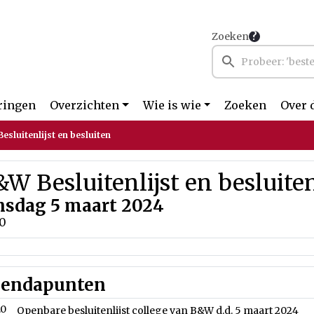
Zoeken
ringen
Overzichten
Wie is wie
Zoeken
Over 
esluitenlijst en besluiten
W Besluitenlijst en besluite
nsdag 5 maart 2024
00
endapunten
.0
Openbare besluitenlijst college van B&W d.d. 5 maart 2024