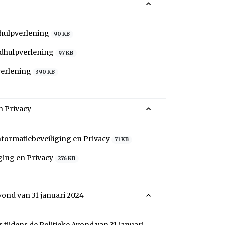
dhulpverlening
90 KB
ldhulpverlening
97 KB
verlening
390 KB
n Privacy
nformatiebeveiliging en Privacy
71 KB
ging en Privacy
276 KB
vond van 31 januari 2024