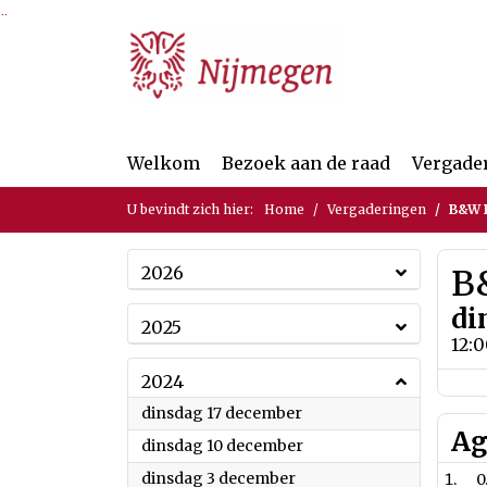
Ga naar de inhoud van deze pagina
Ga naar het zoeken
Ga naar het menu
Welkom
Bezoek aan de raad
Vergade
U bevindt zich hier:
Home
Vergaderingen
B&W B
2026
B&
di
2025
12:
2024
2024
dinsdag 17 december
Ag
2024
dinsdag 10 december
2024
dinsdag 3 december
0