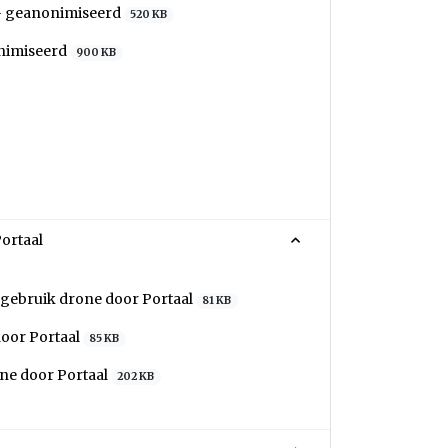
 - geanonimiseerd
520 KB
onimiseerd
900 KB
ortaal
 gebruik drone door Portaal
81 KB
door Portaal
85 KB
ne door Portaal
202 KB