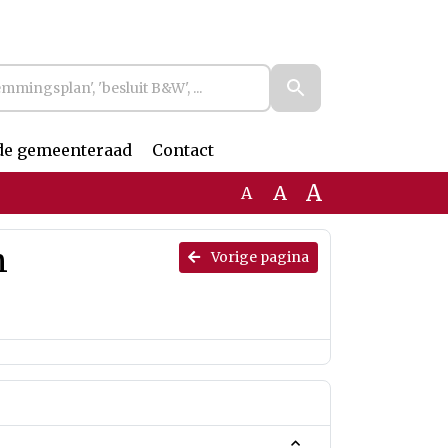
de gemeenteraad
Contact
A
A
A
n
Vorige pagina