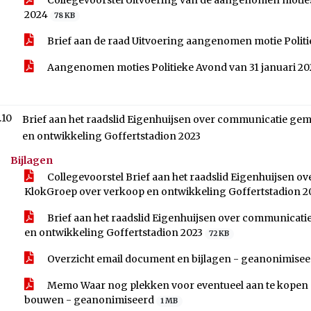
Collegevoorstel Uitvoering van de aangenomen moties t
2024
78 KB
Brief aan de raad Uitvoering aangenomen motie Politi
Aangenomen moties Politieke Avond van 31 januari 2
.10
Brief aan het raadslid Eigenhuijsen over communicatie g
en ontwikkeling Goffertstadion 2023
Bijlagen
Collegevoorstel Brief aan het raadslid Eigenhuijsen 
KlokGroep over verkoop en ontwikkeling Goffertstadion 
Brief aan het raadslid Eigenhuijsen over communica
en ontwikkeling Goffertstadion 2023
72 KB
Overzicht email document en bijlagen - geanonimise
Memo Waar nog plekken voor eventueel aan te kopen gr
bouwen - geanonimiseerd
1 MB