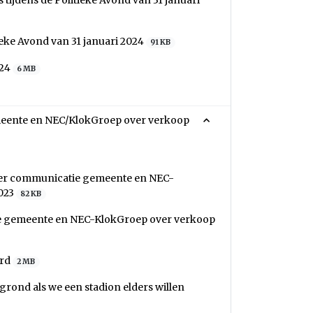
ijdens de Politieke Avond van 31 januari
eke Avond van 31 januari 2024
91 KB
024
6 MB
emeente en NEC/KlokGroep over verkoop
over communicatie gemeente en NEC-
2023
82 KB
tie gemeente en NEC-KlokGroep over verkoop
erd
2 MB
ond als we een stadion elders willen