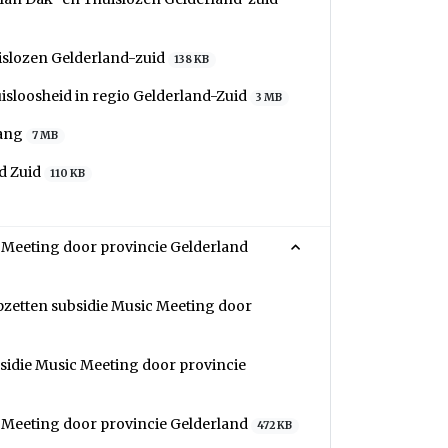
islozen Gelderland-zuid
138 KB
sloosheid in regio Gelderland-Zuid
3 MB
vang
7 MB
nd Zuid
110 KB
 Meeting door provincie Gelderland
pzetten subsidie Music Meeting door
sidie Music Meeting door provincie
c Meeting door provincie Gelderland
472 KB