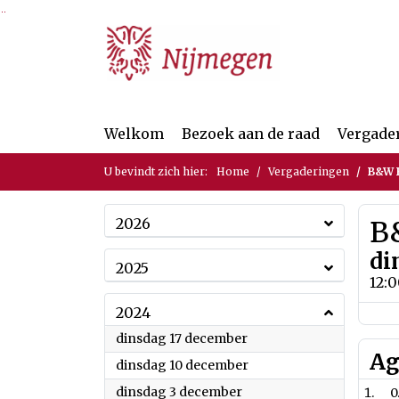
Ga naar de inhoud van deze pagina
Ga naar het zoeken
Ga naar het menu
Welkom
Bezoek aan de raad
Vergade
U bevindt zich hier:
Home
Vergaderingen
B&W B
2026
B&
di
2025
12:
2024
2024
dinsdag 17 december
Ag
2024
dinsdag 10 december
2024
dinsdag 3 december
0