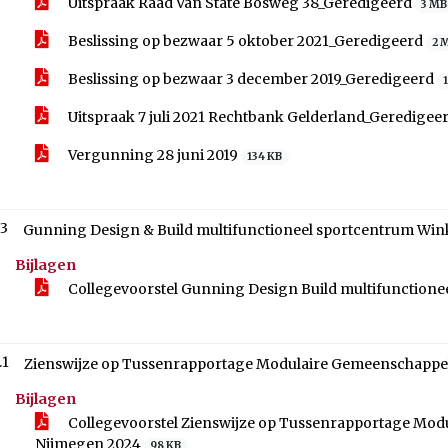
Uitspraak Raad Van State Bosweg 38_Geredigeerd
3 MB
Beslissing op bezwaar 5 oktober 2021_Geredigeerd
2 
Beslissing op bezwaar 3 december 2019_Geredigeerd
Uitspraak 7 juli 2021 Rechtbank Gelderland_Geredigee
Vergunning 28 juni 2019
134 KB
.3
Gunning Design & Build multifunctioneel sportcentrum Win
Bijlagen
Collegevoorstel Gunning Design Build multifunction
.1
Zienswijze op Tussenrapportage Modulaire Gemeenschappeli
Bijlagen
Collegevoorstel Zienswijze op Tussenrapportage Modu
Nijmegen 2024
98 KB