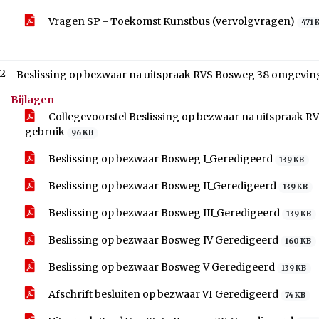
Vragen SP - Toekomst Kunstbus (vervolgvragen)
471 
.2
Beslissing op bezwaar na uitspraak RVS Bosweg 38 omgevin
Bijlagen
Collegevoorstel Beslissing op bezwaar na uitspraak 
gebruik
96 KB
Beslissing op bezwaar Bosweg I_Geredigeerd
139 KB
Beslissing op bezwaar Bosweg II_Geredigeerd
139 KB
Beslissing op bezwaar Bosweg III_Geredigeerd
139 KB
Beslissing op bezwaar Bosweg IV_Geredigeerd
160 KB
Beslissing op bezwaar Bosweg V_Geredigeerd
139 KB
Afschrift besluiten op bezwaar VI_Geredigeerd
74 KB