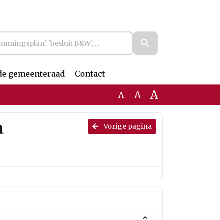
de gemeenteraad
Contact
A
A
A
n
Vorige pagina