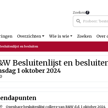
Zoeken
ringen
Overzichten
Wie is wie
Zoeken
Over 
esluitenlijst en besluiten
W Besluitenlijst en besluite
nsdag 1 oktober 2024
00
endapunten
.0
Openbare besluitenlijst college van B&W d.d. 1 oktober 2024