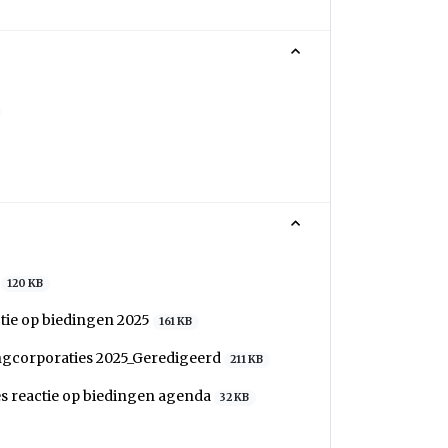
5
120 KB
tie op biedingen 2025
161 KB
ngcorporaties 2025_Geredigeerd
211 KB
es reactie op biedingen agenda
32 KB