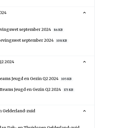
024
evingswet september 2024
86 KB
gevingswet september 2024
108 KB
Q2 2024
teams Jeugd en Gezin Q2 2024
105 KB
tteams Jeugd en Gezin Q2 2024
173 KB
en Gelderland-zuid
plan Dak- en Thuislozen Gelderland-zuid