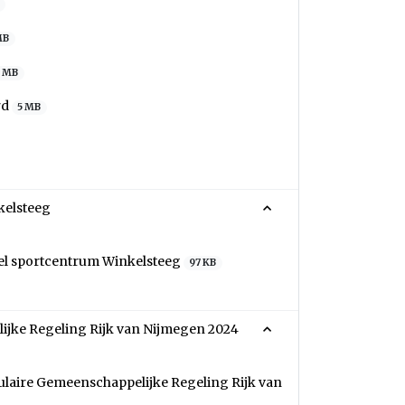
MB
1 MB
rd
5 MB
kelsteeg
eel sportcentrum Winkelsteeg
97 KB
jke Regeling Rijk van Nijmegen 2024
laire Gemeenschappelijke Regeling Rijk van