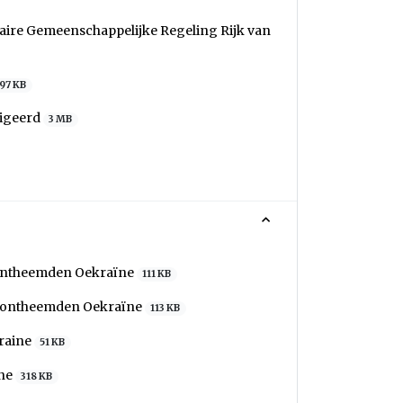
aire Gemeenschappelijke Regeling Rijk van
97 KB
digeerd
3 MB
 ontheemden Oekraïne
111 KB
ng ontheemden Oekraïne
113 KB
raine
51 KB
ine
318 KB