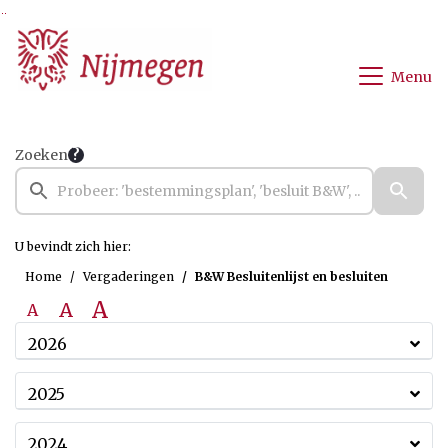
Ga naar de inhoud van deze pagina
Ga naar het zoeken
Ga naar het menu
Menu
Zoeken
U bevindt zich hier:
Home
Vergaderingen
B&W Besluitenlijst en besluiten
A
A
A
2026
2025
2024