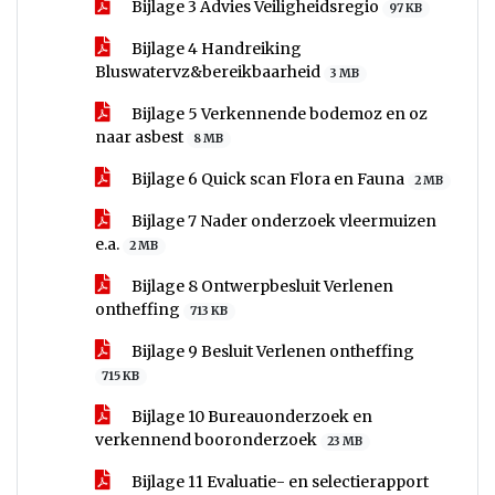
Bijlage 3 Advies Veiligheidsregio
97 KB
Bijlage 4 Handreiking
Bluswatervz&bereikbaarheid
3 MB
Bijlage 5 Verkennende bodemoz en oz
naar asbest
8 MB
Bijlage 6 Quick scan Flora en Fauna
2 MB
Bijlage 7 Nader onderzoek vleermuizen
e.a.
2 MB
Bijlage 8 Ontwerpbesluit Verlenen
ontheffing
713 KB
Bijlage 9 Besluit Verlenen ontheffing
715 KB
Bijlage 10 Bureauonderzoek en
verkennend booronderzoek
23 MB
Bijlage 11 Evaluatie- en selectierapport