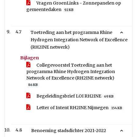
Vragen GroenLinks - Zonnepanelen op
gemeentedaken
92 KB
4.7
Toetreding aan het programma Rhine
Hydrogen Integration Network of Excellence
(RH2INE netwerk)
Bijlagen
Collegevoorstel Toetreding aan het
programma Rhine Hydrogen Integration
Network of Excellence (RH2INE netwerk)
86 KB
Begeleidingsbrief LOI RH2INE
69 KB
Letter of Intent RH2INE Nijmegen
154 KB
4.8
Benoeming stadsdichter 2021-2022