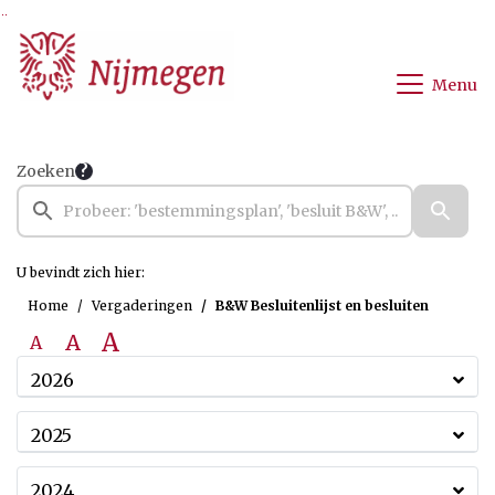
Ga naar de inhoud van deze pagina
Ga naar het zoeken
Ga naar het menu
Menu
Zoeken
U bevindt zich hier:
Home
Vergaderingen
B&W Besluitenlijst en besluiten
A
A
A
2026
2025
2024