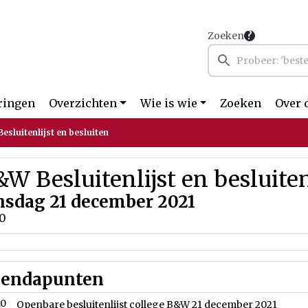
Zoeken
ringen
Overzichten
Wie is wie
Zoeken
Over 
esluitenlijst en besluiten
W Besluitenlijst en besluite
nsdag 21 december 2021
00
endapunten
.0
Openbare besluitenlijst college B&W 21 december 2021