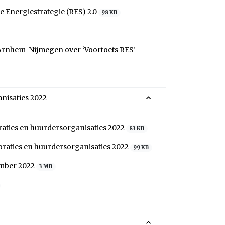
 Energiestrategie (RES) 2.0
98 KB
Arnhem-Nijmegen over ‘Voortoets RES’
nisaties 2022
aties en huurdersorganisaties 2022
83 KB
oraties en huurdersorganisaties 2022
99 KB
ember 2022
3 MB