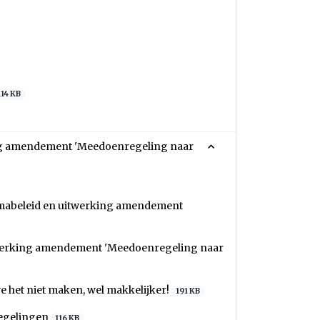
114 KB
ing amendement 'Meedoenregeling naar
nimabeleid en uitwerking amendement
twerking amendement 'Meedoenregeling naar
 het niet maken, wel makkelijker!
191 KB
egelingen
116 KB