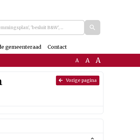
de gemeenteraad
Contact
A
A
A
n
Vorige pagina