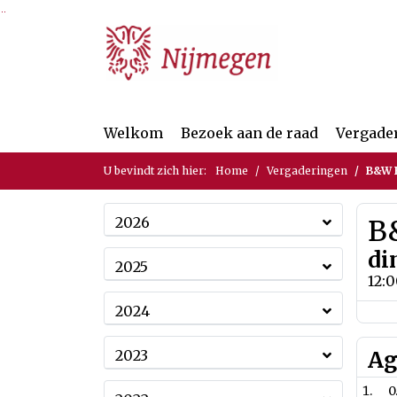
Ga naar de inhoud van deze pagina
Ga naar het zoeken
Ga naar het menu
Welkom
Bezoek aan de raad
Vergade
U bevindt zich hier:
Home
Vergaderingen
B&W B
2026
B&
di
2025
12:
2024
2023
Ag
0