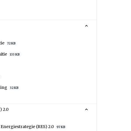
tie
72 KB
itie
133 KB
ning
32 KB
) 2.0
Energiestrategie (RES) 2.0
97 KB