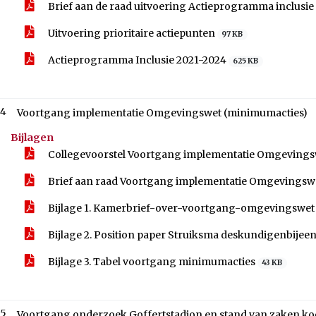
Brief aan de raad uitvoering Actieprogramma inclusie
Uitvoering prioritaire actiepunten
97 KB
Actieprogramma Inclusie 2021-2024
625 KB
.4
Voortgang implementatie Omgevingswet (minimumacties)
Bijlagen
Collegevoorstel Voortgang implementatie Omgevings
Brief aan raad Voortgang implementatie Omgevingsw
Bijlage 1. Kamerbrief-over-voortgang-omgevingswe
Bijlage 2. Position paper Struiksma deskundigenbij
Bijlage 3. Tabel voortgang minimumacties
43 KB
.5
Voortgang onderzoek Goffertstadion en stand van zaken k