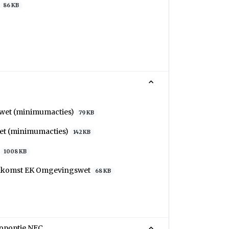
86 KB
wet (minimumacties)
79 KB
et (minimumacties)
142 KB
t
1008 KB
eenkomst EK Omgevingswet
68 KB
oopoptie NEC