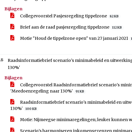
Bijlagen
Collegevoorstel Pasjesregeling tippelzone
82 KB
Brief aan de raad pasjesregeling tippelzone
112 KB
Motie "Houd de tippelzone open" van 27 januari 2021
.8
Raadsinformatiebrief scenario's minimabeleid en uitwerk
130%'
Bijlagen
Collegevoorstel Raadsinformatiebrief scenario's mi
'Meedoenregeling naar 130%'
91 KB
Raadsinformatiebrief scenario's minimabeleid en ui
130%'
100 KB
Motie: Nijmeegse minimaregelingen; leuker kunnen we
Scenario’s harmoniseren inkomensgrenzen minimar