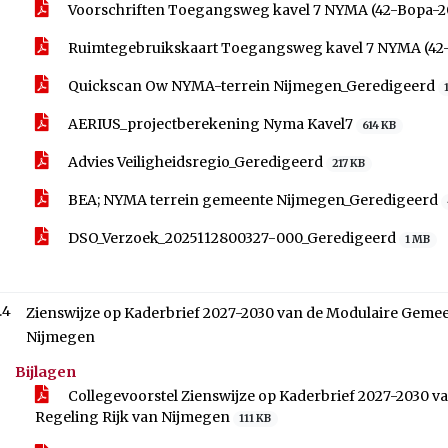
Voorschriften Toegangsweg kavel 7 NYMA (42-Bopa-
Ruimtegebruikskaart Toegangsweg kavel 7 NYMA (42
Quickscan Ow NYMA-terrein Nijmegen_Geredigeerd
AERIUS_projectberekening Nyma Kavel7
614 KB
Advies Veiligheidsregio_Geredigeerd
217 KB
BEA; NYMA terrein gemeente Nijmegen_Geredigeerd
DSO_Verzoek_2025112800327-000_Geredigeerd
1 MB
.4
Zienswijze op Kaderbrief 2027-2030 van de Modulaire Gemee
Nijmegen
Bijlagen
Collegevoorstel Zienswijze op Kaderbrief 2027-2030 
Regeling Rijk van Nijmegen
111 KB