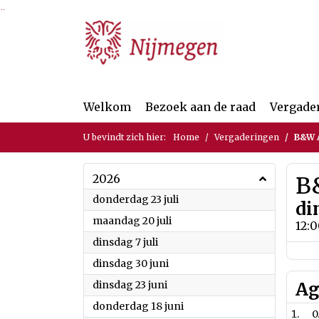
Ga naar de inhoud van deze pagina
Ga naar het zoeken
Ga naar het menu
Welkom
Bezoek aan de raad
Vergade
U bevindt zich hier:
Home
Vergaderingen
B&W A
2026
B
2026
donderdag 23 juli
di
2026
maandag 20 juli
12:
2026
dinsdag 7 juli
2026
dinsdag 30 juni
2026
dinsdag 23 juni
Ag
2026
donderdag 18 juni
0