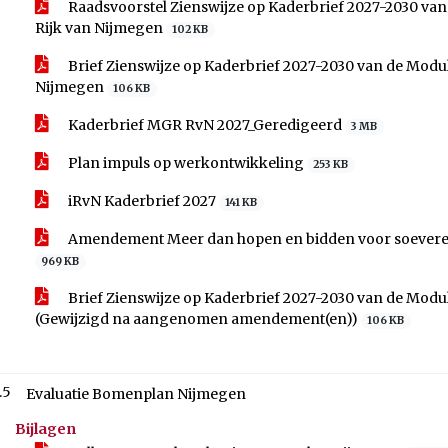
Raadsvoorstel Zienswijze op Kaderbrief 2027-2030 va
Rijk van Nijmegen
102 KB
Brief Zienswijze op Kaderbrief 2027-2030 van de Modu
Nijmegen
106 KB
Kaderbrief MGR RvN 2027_Geredigeerd
3 MB
Plan impuls op werkontwikkeling
253 KB
iRvN Kaderbrief 2027
141 KB
Amendement Meer dan hopen en bidden voor soeverein
969 KB
Brief Zienswijze op Kaderbrief 2027-2030 van de Mod
(Gewijzigd na aangenomen amendement(en))
106 KB
.5
Evaluatie Bomenplan Nijmegen
Bijlagen