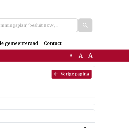
de gemeenteraad
Contact
A
A
A
Vorige pagina