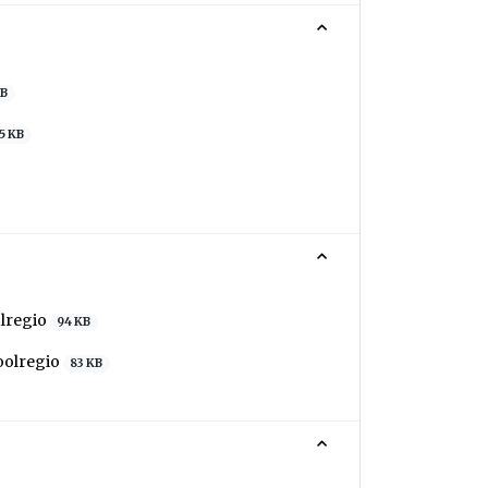
KB
5 KB
olregio
94 KB
oolregio
83 KB