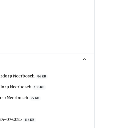
erdorp Neerbosch
96 KB
rdorp Neerbosch
105 KB
dorp Neerbosch
77 KB
 24-07-2025
116 KB