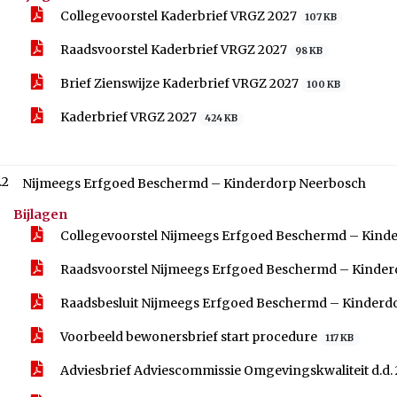
Collegevoorstel Kaderbrief VRGZ 2027
107 KB
Raadsvoorstel Kaderbrief VRGZ 2027
98 KB
Brief Zienswijze Kaderbrief VRGZ 2027
100 KB
Kaderbrief VRGZ 2027
424 KB
.2
Nijmeegs Erfgoed Beschermd – Kinderdorp Neerbosch
Bijlagen
Collegevoorstel Nijmeegs Erfgoed Beschermd – Kind
Raadsvoorstel Nijmeegs Erfgoed Beschermd – Kinde
Raadsbesluit Nijmeegs Erfgoed Beschermd – Kinder
Voorbeeld bewonersbrief start procedure
117 KB
Adviesbrief Adviescommissie Omgevingskwaliteit d.d.