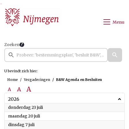
Ga naar de inhoud van deze pagina
Ga naar het zoeken
Ga naar het menu
Menu
Zoeken
U bevindt zich hier:
Home
Vergaderingen
B&W Agenda en Besluiten
A
A
A
2026
2026
donderdag 23 juli
2026
maandag 20 juli
2026
dinsdag 7 juli