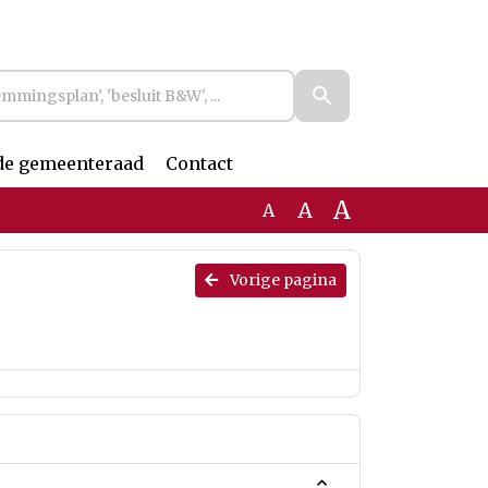
de gemeenteraad
Contact
A
A
A
Vorige pagina