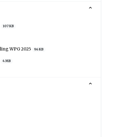
t
107 KB
eling WPG 2025
96 KB
d
4 MB