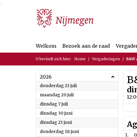
Ga naar de inhoud van deze pagina
Ga naar het zoeken
Ga naar het menu
Welkom
Bezoek aan de raad
Vergade
U bevindt zich hier:
Home
Vergaderingen
B&W A
2026
B
2026
donderdag 23 juli
di
2026
maandag 20 juli
12:
2026
dinsdag 7 juli
2026
dinsdag 30 juni
2026
dinsdag 23 juni
Ag
2026
donderdag 18 juni
0