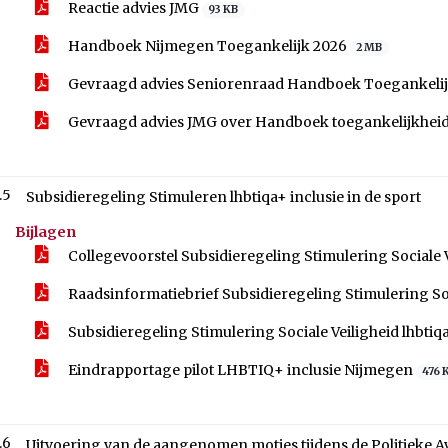
Reactie advies JMG
93 KB
Handboek Nijmegen Toegankelijk 2026
2 MB
Gevraagd advies Seniorenraad Handboek Toegankeli
Gevraagd advies JMG over Handboek toegankelijkhei
.5
Subsidieregeling Stimuleren lhbtiqa+ inclusie in de sport
Bijlagen
Collegevoorstel Subsidieregeling Stimulering Sociale V
Raadsinformatiebrief Subsidieregeling Stimulering Soc
Subsidieregeling Stimulering Sociale Veiligheid lhbtiq
Eindrapportage pilot LHBTIQ+ inclusie Nijmegen
476 
.6
Uitvoering van de aangenomen moties tijdens de Politieke A