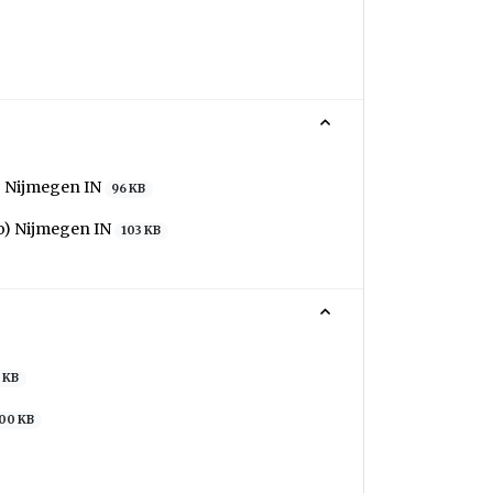
) Nijmegen IN
96 KB
io) Nijmegen IN
103 KB
1 KB
00 KB