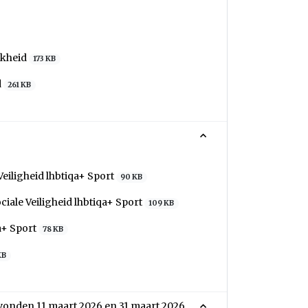
jkheid
173 KB
d
261 KB
eiligheid lhbtiqa+ Sport
90 KB
iale Veiligheid lhbtiqa+ Sport
109 KB
a+ Sport
78 KB
KB
vonden 11 maart 2026 en 31 maart 2026