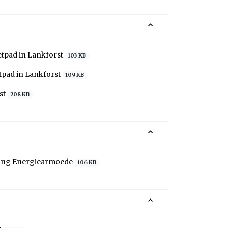
etpad in Lankforst
103 KB
tpad in Lankforst
109 KB
st
208 KB
jding Energiearmoede
106 KB