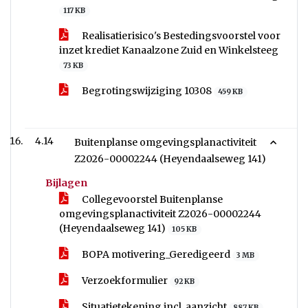
117 KB
Realisatierisico's Bestedingsvoorstel voor
inzet krediet Kanaalzone Zuid en Winkelsteeg
73 KB
Begrotingswijziging 10308
459 KB
4.14
Buitenplanse omgevingsplanactiviteit
Z2026-00002244 (Heyendaalseweg 141)
Bijlagen
Collegevoorstel Buitenplanse
omgevingsplanactiviteit Z2026-00002244
(Heyendaalseweg 141)
105 KB
BOPA motivering_Geredigeerd
3 MB
Verzoekformulier
92 KB
Situatietekening incl. aanzicht
887 KB