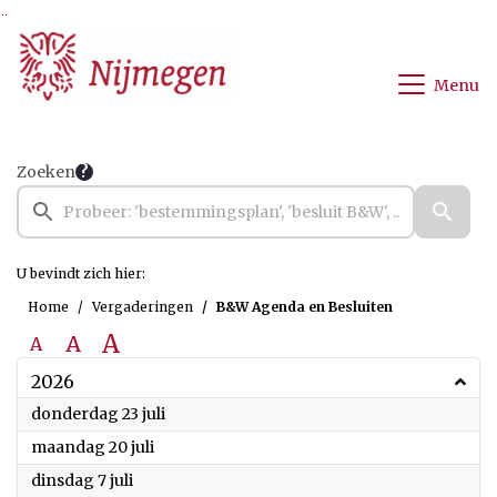
Ga naar de inhoud van deze pagina
Ga naar het zoeken
Ga naar het menu
Menu
Zoeken
U bevindt zich hier:
Home
Vergaderingen
B&W Agenda en Besluiten
A
A
A
2026
2026
donderdag 23 juli
2026
maandag 20 juli
2026
dinsdag 7 juli