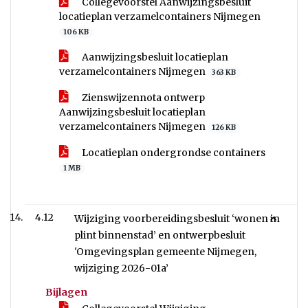
Collegevoorstel Aanwijzingsbesluit
locatieplan verzamelcontainers Nijmegen
106 KB
Aanwijzingsbesluit locatieplan
verzamelcontainers Nijmegen
363 KB
Zienswijzennota ontwerp
Aanwijzingsbesluit locatieplan
verzamelcontainers Nijmegen
126 KB
Locatieplan ondergrondse containers
1 MB
4.12
Wijziging voorbereidingsbesluit ‘wonen in
plint binnenstad’ en ontwerpbesluit
'Omgevingsplan gemeente Nijmegen,
wijziging 2026-01a’
Bijlagen