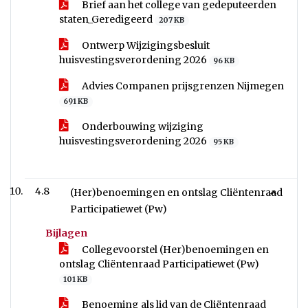
Brief aan het college van gedeputeerden
staten_Geredigeerd
207 KB
Ontwerp Wijzigingsbesluit
huisvestingsverordening 2026
96 KB
Advies Companen prijsgrenzen Nijmegen
691 KB
Onderbouwing wijziging
huisvestingsverordening 2026
95 KB
4.8
(Her)benoemingen en ontslag Cliëntenraad
Participatiewet (Pw)
Bijlagen
Collegevoorstel (Her)benoemingen en
ontslag Cliëntenraad Participatiewet (Pw)
101 KB
Benoeming als lid van de Cliëntenraad