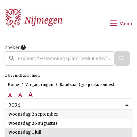
Ga naar de inhoud van deze pagina
Ga naar het zoeken
Ga naar het menu
Menu
Zoeken
U bevindt zich hier:
Home
Vergaderingen
Raadzaal (gespreksrondes)
A
A
A
2026
2026
woensdag 2 september
2026
woensdag 26 augustus
2026
woensdag 1 juli