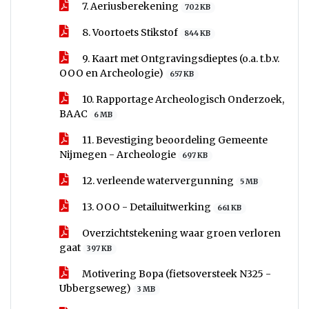
7. Aeriusberekening
702 KB
8. Voortoets Stikstof
844 KB
9. Kaart met Ontgravingsdieptes (o.a. t.b.v.
OOO en Archeologie)
657 KB
10. Rapportage Archeologisch Onderzoek,
BAAC
6 MB
11. Bevestiging beoordeling Gemeente
Nijmegen - Archeologie
697 KB
12. verleende watervergunning
5 MB
13. OOO - Detailuitwerking
661 KB
Overzichtstekening waar groen verloren
gaat
397 KB
Motivering Bopa (fietsoversteek N325 -
Ubbergseweg)
3 MB