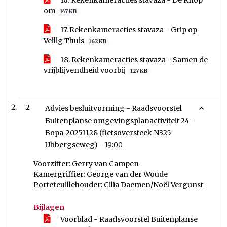
16. Rekenkameracties stavaza - De Knop
om
147 KB
17. Rekenkameracties stavaza - Grip op
Veilig Thuis
162 KB
18. Rekenkameracties stavaza - Samen de
vrijblijvendheid voorbij
127 KB
2
Advies besluitvorming - Raadsvoorstel
Buitenplanse omgevingsplanactiviteit 24-
Bopa-20251128 (fietsoversteek N325-
Ubbergseweg) -
19:00
Voorzitter: Gerry van Campen
Kamergriffier: George van der Woude
Portefeuillehouder: Cilia Daemen/Noël Vergunst
Bijlagen
Voorblad - Raadsvoorstel Buitenplanse