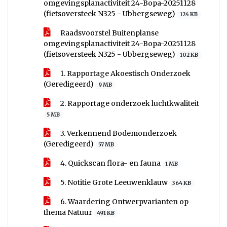
omgevingsplanactiviteit 24-Bopa-20251128
(fietsoversteek N325 - Ubbergseweg)
124 KB
Raadsvoorstel Buitenplanse
omgevingsplanactiviteit 24-Bopa-20251128
(fietsoversteek N325 - Ubbergseweg)
102 KB
1. Rapportage Akoestisch Onderzoek
(Geredigeerd)
9 MB
2. Rapportage onderzoek luchtkwaliteit
5 MB
3. Verkennend Bodemonderzoek
(Geredigeerd)
57 MB
4. Quickscan flora- en fauna
1 MB
5. Notitie Grote Leeuwenklauw
364 KB
6. Waardering Ontwerpvarianten op
thema Natuur
491 KB