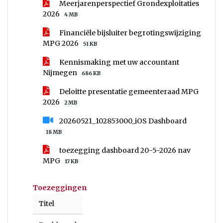
Meerjarenperspectief Grondexploitaties
2026
4 MB
Financiële bijsluiter begrotingswijziging
MPG 2026
51 KB
Kennismaking met uw accountant
Nijmegen
686 KB
Deloitte presentatie gemeenteraad MPG
2026
2 MB
20260521_102853000_iOS Dashboard
18 MB
toezegging dashboard 20-5-2026 nav
MPG
17 KB
Toezeggingen
Titel