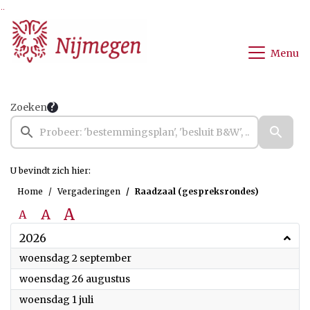
Ga naar de inhoud van deze pagina
Ga naar het zoeken
Ga naar het menu
Menu
Zoeken
U bevindt zich hier:
Home
Vergaderingen
Raadzaal (gespreksrondes)
A
A
A
2026
2026
woensdag 2 september
2026
woensdag 26 augustus
2026
woensdag 1 juli