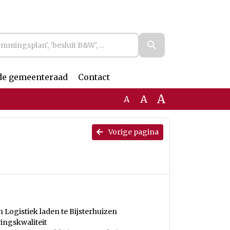
de gemeenteraad
Contact
A
A
A
Vorige pagina
Logistiek laden te Bijsterhuizen
ingskwaliteit