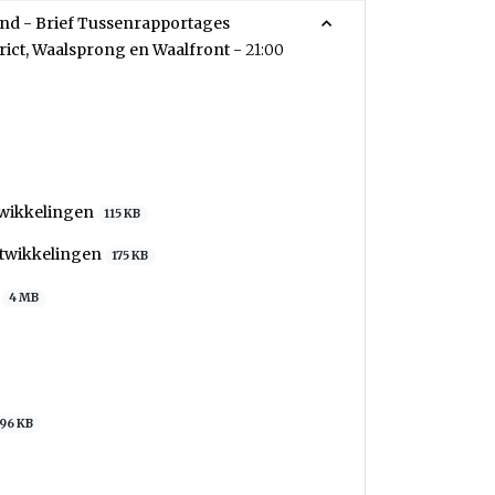
nd - Brief Tussenrapportages
rict, Waalsprong en Waalfront -
21:00
twikkelingen
115 KB
ntwikkelingen
175 KB
)
4 MB
96 KB