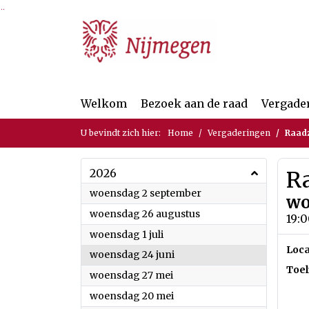
Ga naar de inhoud van deze pagina
Ga naar het zoeken
Ga naar het menu
Welkom
Bezoek aan de raad
Vergade
U bevindt zich hier:
Home
Vergaderingen
Raad
2026
R
2026
woensdag 2 september
wo
2026
woensdag 26 augustus
19:0
2026
woensdag 1 juli
Loca
2026
woensdag 24 juni
Toel
2026
woensdag 27 mei
2026
woensdag 20 mei