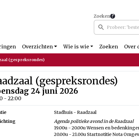
Zoeken
ringen
Overzichten
Wie is wie
Zoeken
Over 
zaal (gespreksrondes)
aadzaal (gespreksrondes)
ensdag 24 juni 2026
0 - 22:00
tie
Stadhuis - Raadzaal
ichting
Agenda politieke avond in de Raadzaal
19.00u - 20.00u Wensen en bedenkingen 
20.00u - 21.00u Startnotitie Nota Omgev