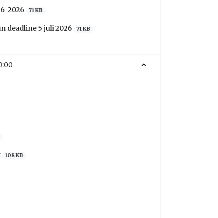
2-6-2026
71 KB
n deadline 5 juli 2026
71 KB
0:00
t
108 KB