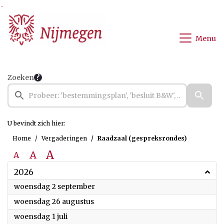
Ga naar de inhoud van deze pagina
Ga naar het zoeken
Ga naar het menu
Menu
Zoeken
U bevindt zich hier:
Home
Vergaderingen
Raadzaal (gespreksrondes)
A
A
A
2026
2026
woensdag 2 september
2026
woensdag 26 augustus
2026
woensdag 1 juli