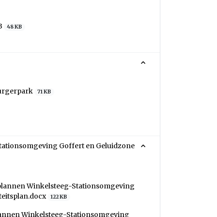
23
48 KB
burgerpark
71 KB
tationsomgeving Goffert en Geluidzone
splannen Winkelsteeg-Stationsomgeving
teitsplan.docx
122 KB
lannen Winkelsteeg-Stationsomgeving