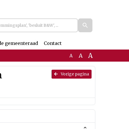
de gemeenteraad
Contact
A
A
A
n
Vorige pagina