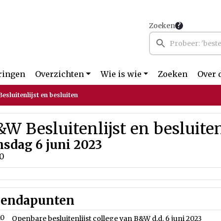
Zoeken
ringen
Overzichten
Wie is wie
Zoeken
Over 
esluitenlijst en besluiten
W Besluitenlijst en besluite
nsdag 6 juni 2023
00
endapunten
.0
Openbare besluitenlijst college van B&W d.d. 6 juni 2023