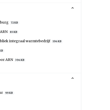
nburg
72 KB
g ARN
85 KB
liek integraal warmtebedrijf
196 KB
KB
door ARN
396 KB
uur
99 KB