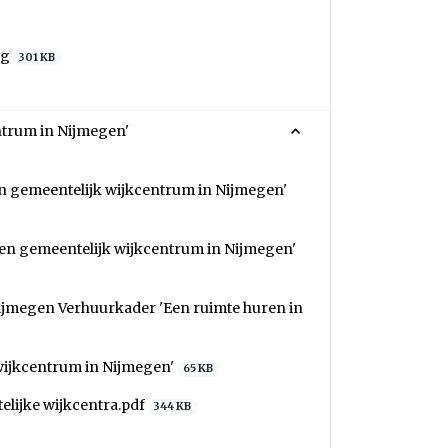
ng
301 KB
ntrum in Nijmegen'
n gemeentelijk wijkcentrum in Nijmegen'
een gemeentelijk wijkcentrum in Nijmegen'
ijmegen Verhuurkader 'Een ruimte huren in
wijkcentrum in Nijmegen'
65 KB
lijke wijkcentra.pdf
344 KB