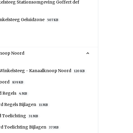
elsteeg Stationsomgeving Goffert def
nkelsteeg Geluidzone
507 KB
megen Winkelsteeg - Kanaalknoop Noord
Winkelsteeg - Kanaalknoop Noord
120 KB
Noord
839 KB
d Regels
4 MB
d Regels Bijlagen
11 MB
d Toelichting
31 MB
d Toelichting Bijlagen
37 MB