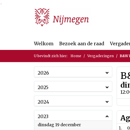
Ga naar de inhoud van deze pagina
Ga naar het zoeken
Ga naar het menu
Welkom
Bezoek aan de raad
Vergade
U bevindt zich hier:
Home
Vergaderingen
B&W B
2026
B&
di
2025
12:
2024
2023
Ag
2023
dinsdag 19 december
0