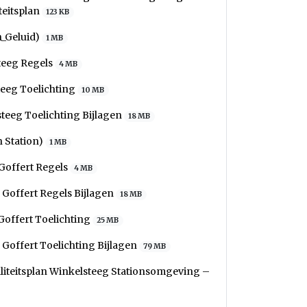
teitsplan
123 KB
n_Geluid)
1 MB
teeg Regels
4 MB
teeg Toelichting
10 MB
teeg Toelichting Bijlagen
18 MB
 Station)
1 MB
Goffert Regels
4 MB
Goffert Regels Bijlagen
18 MB
Goffert Toelichting
25 MB
Goffert Toelichting Bijlagen
79 MB
iteitsplan Winkelsteeg Stationsomgeving –