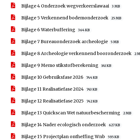
Bijlage 4 Onderzoek wegverkeerslawaai
3 MB
Bijlage 5 Verkennend bodemonderzoek
25 MB
Bijlage 6 Waterbuffering
364 KB
Bijlage 7 Bureauonderzoek archeologie
5 MB
Bijlage 8 Archeologie verkennend booronderzoek
2 
Bijlage 9 Memo stikstofberekening
141 KB
Bijlage 10 Gebruiksfase 2026
744 KB
Bijlage 11 Realisatiefase 2024
743 KB
Bijlage 12 Realisatiefase 2025
742 KB
Bijlage 13 Quickscan Wet natuurbescherming
2 MB
Bijlage 14 Nader ecologisch onderzoek
627 KB
Bijlage 15 Projectplan ontheffing Wnb
595 KB