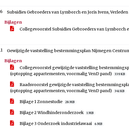
.6
Subsidies Gebroeders van Lymborch en Joris Ivens, Verleden
Bijlagen
Collegevoorstel Subsidies Gebroeders van Lymborch en
.1
Gewijzigde vaststelling bestemmingsplan Nijmegen Centrum
Bijlagen
Collegevoorstel gewijzigde vaststelling bestemmings
(optopping appartementen, voormalig VenD pand)
339 KB
Raadsvoorstel gewijzigde vaststelling bestemmingspl
(optopping appartementen, voormalig VenD pand)
341 KB
Bijlage 1 Zonnestudie
28 MB
Bijlage 2 Windhinderonderzoek
1 MB
Bijlage 3 Onderzoek industrielawaai
6 MB