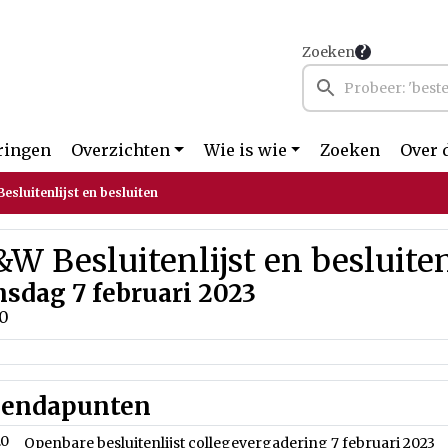
Zoeken
ringen
Overzichten
Wie is wie
Zoeken
Over 
esluitenlijst en besluiten
W Besluitenlijst en besluite
nsdag 7 februari 2023
00
endapunten
.0
Openbare besluitenlijst collegevergadering 7 februari 2023