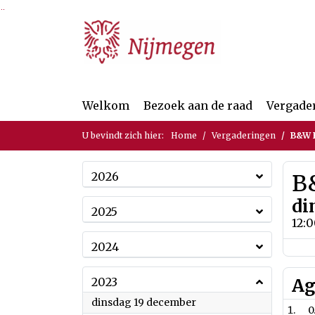
Ga naar de inhoud van deze pagina
Ga naar het zoeken
Ga naar het menu
Welkom
Bezoek aan de raad
Vergade
U bevindt zich hier:
Home
Vergaderingen
B&W B
2026
B&
di
2025
12:
2024
2023
Ag
2023
dinsdag 19 december
0