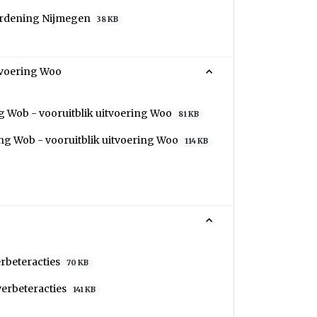
erordening Nijmegen
38 KB
tvoering Woo
g Wob - vooruitblik uitvoering Woo
81 KB
ing Wob - vooruitblik uitvoering Woo
114 KB
rbeteracties
70 KB
verbeteracties
141 KB