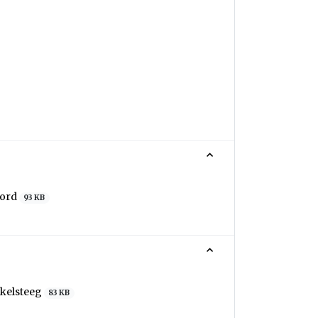
Bord
93 KB
nkelsteeg
83 KB