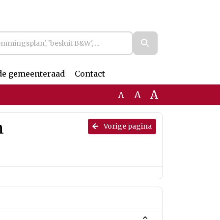
de gemeenteraad
Contact
A
A
A
n
Vorige pagina