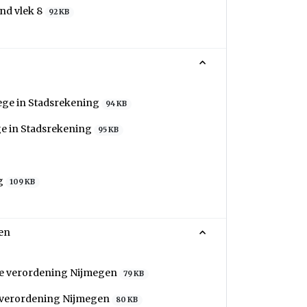
nd vlek 8
92 KB
ege in Stadsrekening
94 KB
e in Stadsrekening
95 KB
ng
109 KB
gen
jke verordening Nijmegen
79 KB
e verordening Nijmegen
80 KB