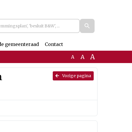
de gemeenteraad
Contact
A
A
A
n
Vorige pagina