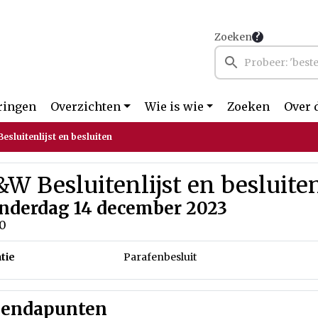
Zoeken
ringen
Overzichten
Wie is wie
Zoeken
Over 
esluitenlijst en besluiten
W Besluitenlijst en besluite
nderdag 14 december 2023
00
tie
Parafenbesluit
endapunten