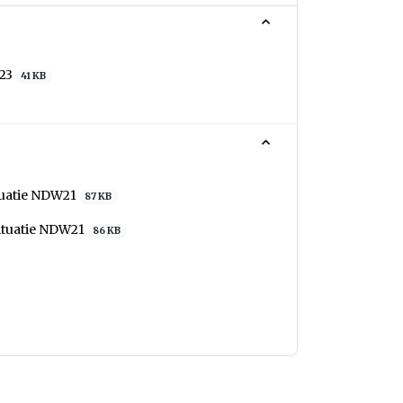
023
41 KB
ituatie NDW21
87 KB
situatie NDW21
86 KB