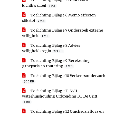
Toelichting Bijlage 5 Onderzoek
luchtkwaliteit
4 MB
Toelichting Bijlage 6 Memo effecten
stikstof
7 MB
Toelichting Bijlage 7 Onderzoek externe
veiligheid
1 MB
Toelichting Bijlage 8 Advies
veiligheidsregio
273 KB
Toelichting Bijlage 9 Berekening
groepsrisico routering
3 MB
Toelichting Bijlage 10 Verkeersonderzoek
900 KB
Toelichting Bijlage 11 NvU
waterhuishouding Uitbreiding BT De Grift
1 MB
Toelichting Bijlage 12 Quickscan flora en