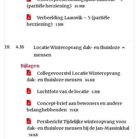
(partiële herziening)
10 MB
Verbeelding Laauwik – 5 (partiële
herziening)
1 MB
4.16
Locatie Winteropvang dak- en thuisloze
mensen
Bijlagen
Collegevoorstel Locatie Winteropvang
dak- en thuisloze mensen
84 KB
Luchtfoto van de locatie
4 MB
Concept-brief aan bewoners en andere
belanghebbenden
71 KB
Persbericht Tijdelijke winteropvang voor
dak- en thuisloze mensen bij de Jan-Massinkhal
58 KB