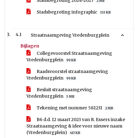
Stadsbegroting 2024-2027
2 MB
Stadsbegroting infographic
153 KB
4.1
Straatnaamgeving Vredenburgplein
Bijlagen
Collegevoorstel Straatnaamgeving
Vredenburgplein
99 KB
Raadsvoorstel straatnaamgeving
Vredenburgplein
99 KB
Besluit straatnaamgeving
Vredenburgplein
3 MB
Tekening met nummer 581231
2 MB
B6 d.d. 12 maart 2023 van R. Essers inzake
Straatnaamgeving & idee voor nieuwe naam
(Vredenburgplein)
417 KB