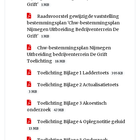
Grift'
1 MB
Raadsvoorstel gewijzigde vaststelling
bestemmingsplan 'Chw-bestemmingsplan
Nijmegen Uitbreiding Bedrijventerrein De
Grift'
1 MB
Chw-bestemmingsplan Nijmegen
Uitbreiding bedrijventerrein De Grift
Toelichting
18 MB
Toelichting Bijlage 1 Laddertoets
395 KB
Toelichting Bijlage 2 Actualisatietoets
3 MB
Toelichting Bijlage 3 Akoestisch
onderzoek
47 MB
Toelichting Bijlage 4 Oplegnotitie geluid
13 MB