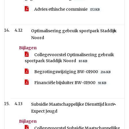
Advies ethische commissie
172 KB
4.12
Optimalisering gebruik sportpark Staddijk
Noord
Bijlagen
Collegevoorstel Optimalisering gebruik
sportpark Staddijk Noord
85 KB
Begrotingswijziging BW-01900
216 KB
Financiële bijsluiter BW-01900
91 KB
4.13
Subsidie Maatschappelijke Diensttijd kort
Expect Jeugd
Bijlagen
Collegevoorstel Subsidie Maatschappelijke