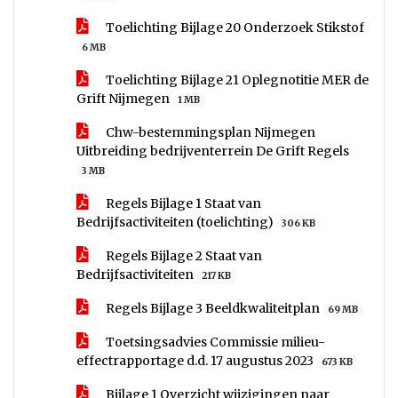
Toelichting Bijlage 20 Onderzoek Stikstof
6 MB
Toelichting Bijlage 21 Oplegnotitie MER de
Grift Nijmegen
1 MB
Chw-bestemmingsplan Nijmegen
Uitbreiding bedrijventerrein De Grift Regels
3 MB
Regels Bijlage 1 Staat van
Bedrijfsactiviteiten (toelichting)
306 KB
Regels Bijlage 2 Staat van
Bedrijfsactiviteiten
217 KB
Regels Bijlage 3 Beeldkwaliteitplan
69 MB
Toetsingsadvies Commissie milieu-
effectrapportage d.d. 17 augustus 2023
673 KB
Bijlage 1 Overzicht wijzigingen naar