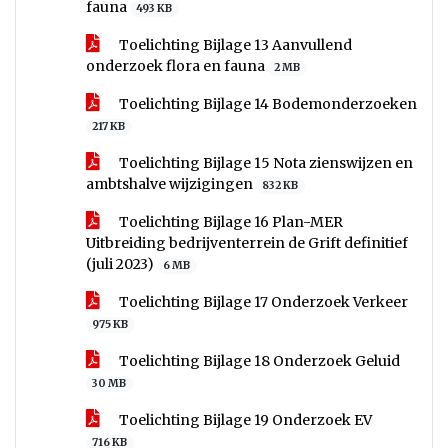
fauna
493 KB
Toelichting Bijlage 13 Aanvullend
onderzoek flora en fauna
2 MB
Toelichting Bijlage 14 Bodemonderzoeken
217 KB
Toelichting Bijlage 15 Nota zienswijzen en
ambtshalve wijzigingen
832 KB
Toelichting Bijlage 16 Plan-MER
Uitbreiding bedrijventerrein de Grift definitief
(juli 2023)
6 MB
Toelichting Bijlage 17 Onderzoek Verkeer
975 KB
Toelichting Bijlage 18 Onderzoek Geluid
30 MB
Toelichting Bijlage 19 Onderzoek EV
716 KB