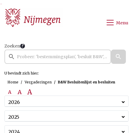
Ga naar de inhoud van deze pagina
Ga naar het zoeken
Ga naar het menu
Menu
Zoeken
U bevindt zich hier:
Home
Vergaderingen
B&W Besluitenlijst en besluiten
A
A
A
2026
2025
2024