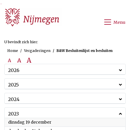
Ga naar de inhoud van deze pagina
Ga naar het zoeken
Ga naar het menu
Menu
U bevindt zich hier:
Home
Vergaderingen
B&W Besluitenlijst en besluiten
A
A
A
2026
2025
2024
2023
2023
dinsdag 19 december