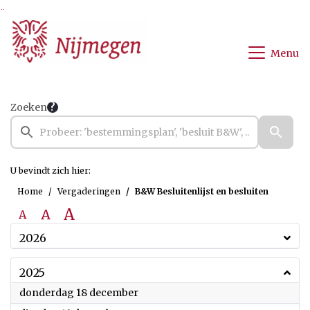
Ga naar de inhoud van deze pagina
Ga naar het zoeken
Ga naar het menu
Menu
Zoeken
U bevindt zich hier:
Home
Vergaderingen
B&W Besluitenlijst en besluiten
A
A
A
2026
2025
2025
donderdag 18 december