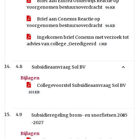
Brief aan Entrea Onderwijs Reactie op
voorgenomen bestuursoverdracht
96 KB
Brief aan Conexus Reactie op
voorgenomen bestuursoverdracht
96 KB
Ingekomen brief Conexus met verzoek tot
advies van college _Geredigeerd
1 MB
4.8
Subsidieaanvraag Sol BV
Bijlagen
Collegevoorstel Subsidieaanvraag Sol BV
101 KB
4.9
Subsidieregeling brom- en snorfietsen 2025
-2027
Bijlagen