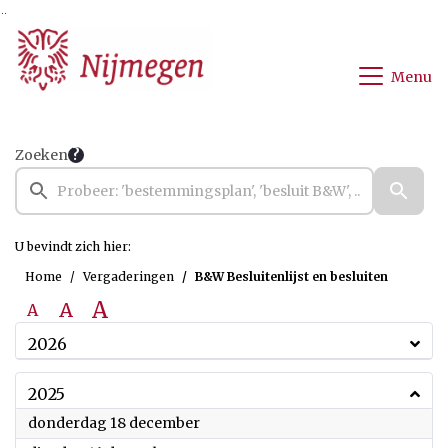
Ga naar de inhoud van deze pagina
Ga naar het zoeken
Ga naar het menu
Menu
Zoeken
U bevindt zich hier:
Home
Vergaderingen
B&W Besluitenlijst en besluiten
A
A
A
2026
2025
2025
donderdag 18 december