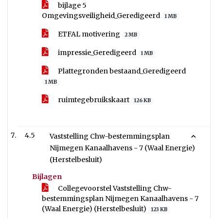
bijlage 5
Omgevingsveiligheid_Geredigeerd
1 MB
ETFAL motivering
2 MB
impressie_Geredigeerd
1 MB
Plattegronden bestaand_Geredigeerd
1 MB
ruimtegebruikskaart
126 KB
4.5
Vaststelling Chw-bestemmingsplan
Nijmegen Kanaalhavens - 7 (Waal Energie)
(Herstelbesluit)
Bijlagen
Collegevoorstel Vaststelling Chw-
bestemmingsplan Nijmegen Kanaalhavens - 7
(Waal Energie) (Herstelbesluit)
123 KB