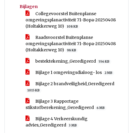
Bijlagen
Collegevoorstel Buitenplanse
omgevingsplanactiviteit 71-Bopa-20250408
(Holtakkerweg 10)
108 KB
Raadsvoorstel Buitenplanse
omgevingsplanactiviteit 71-Bopa-20250408
(Holtakkerweg 10)
98 KB
bestektekening_Geredigeerd
556 KB
Bijlage 1 omgevingsdialoog- los
2 MB
Bijlage 2 brandveiligheid_Geredigeerd
1015 KB
Bijlage 3 Rapportage
stikstofberekening_Geredigeerd
6 MB
Bijlage 4 Verkeerskundig
advies_Geredigeerd
3 MB