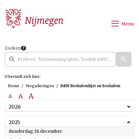
Ga naar de inhoud van deze pagina
Ga naar het zoeken
Ga naar het menu
Menu
Zoeken
U bevindt zich hier:
Home
Vergaderingen
B&W Besluitenlijst en besluiten
A
A
A
2026
2025
2025
donderdag 18 december