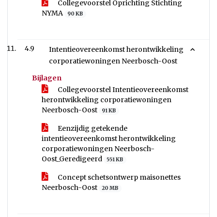
Collegevoorstel Oprichting Stichting
NYMA
90 KB
4.9
Intentieovereenkomst herontwikkeling
corporatiewoningen Neerbosch-Oost
Bijlagen
Collegevoorstel Intentieovereenkomst
herontwikkeling corporatiewoningen
Neerbosch-Oost
91 KB
Eenzijdig getekende
intentieovereenkomst herontwikkeling
corporatiewoningen Neerbosch-
Oost_Geredigeerd
551 KB
Concept schetsontwerp maisonettes
Neerbosch-Oost
20 MB