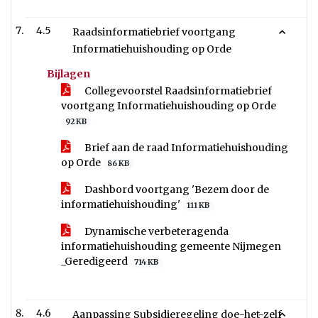
4.5
Raadsinformatiebrief voortgang
Informatiehuishouding op Orde
Bijlagen
Collegevoorstel Raadsinformatiebrief
voortgang Informatiehuishouding op Orde
92 KB
Brief aan de raad Informatiehuishouding
op Orde
86 KB
Dashbord voortgang 'Bezem door de
informatiehuishouding'
111 KB
Dynamische verbeteragenda
informatiehuishouding gemeente Nijmegen
_Geredigeerd
714 KB
4.6
Aanpassing Subsidieregeling doe-het-zelf