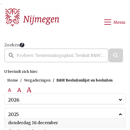
Ga naar de inhoud van deze pagina
Ga naar het zoeken
Ga naar het menu
Menu
Zoeken
U bevindt zich hier:
Home
Vergaderingen
B&W Besluitenlijst en besluiten
A
A
A
2026
2025
2025
donderdag 18 december