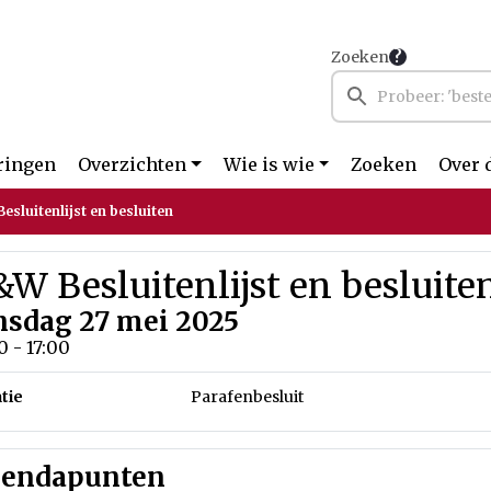
Zoeken
ringen
Overzichten
Wie is wie
Zoeken
Over 
esluitenlijst en besluiten
W Besluitenlijst en besluite
nsdag 27 mei 2025
0 - 17:00
tie
Parafenbesluit
endapunten