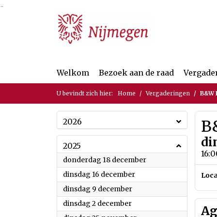
Ga naar de inhoud van deze pagina
Ga naar het zoeken
Ga naar het menu
Welkom
Bezoek aan de raad
Vergade
U bevindt zich hier:
Home
Vergaderingen
B&W B
2026
B&
di
2025
16:0
2025
donderdag 18 december
2025
dinsdag 16 december
Loca
2025
dinsdag 9 december
2025
dinsdag 2 december
Ag