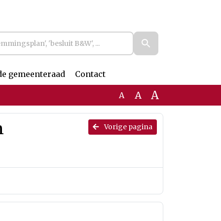
de gemeenteraad
Contact
A
A
A
n
Vorige pagina