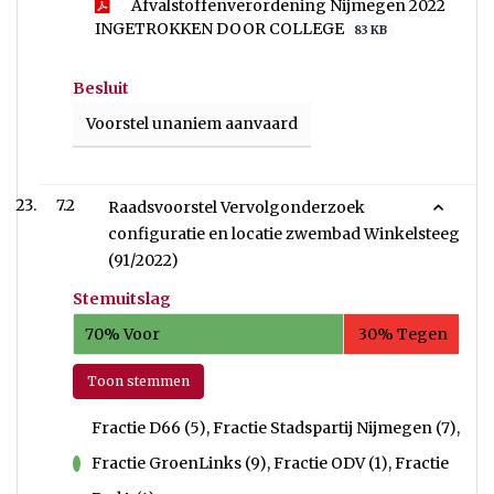
Afvalstoffenverordening Nijmegen 2022
INGETROKKEN DOOR COLLEGE
83 KB
Besluit
Voorstel unaniem aanvaard
7.2
Raadsvoorstel Vervolgonderzoek
configuratie en locatie zwembad Winkelsteeg
(91/2022)
Stemuitslag
70% Voor
30% Tegen
Toon stemmen
Fractie D66 (5), Fractie Stadspartij Nijmegen (7),
Fractie GroenLinks (9), Fractie ODV (1), Fractie
voor