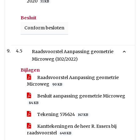
2020
31 KB
Besluit
Conform besloten
4.5
Raadsvoorstel Aanpassing geometrie
Microweg (102/2022)
Bijlagen
Raadsvoorstel Aanpassing geometrie
Microweg
90 KB
Besluit aanpassing geometrie Microweg
84 KB
Tekening 576624
147 KB
Kanttekeningen de heer R. Essers bij
raadsvoorstel
649 KB