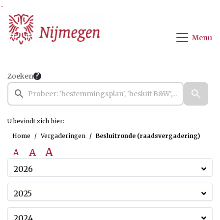
Ga naar de inhoud van deze pagina
Ga naar het zoeken
Ga naar het menu
Menu
Zoeken
U bevindt zich hier:
Home
Vergaderingen
Besluitronde (raadsvergadering)
A
A
A
2026
2025
2024